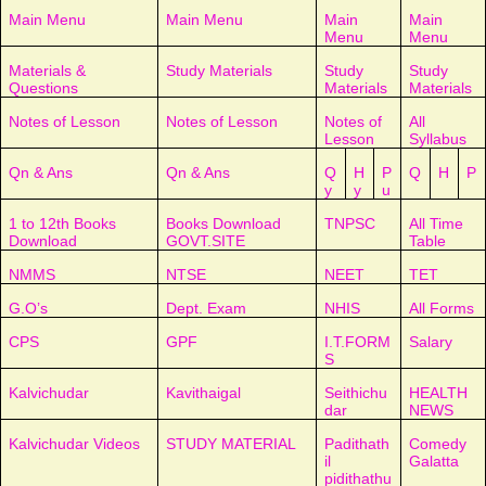
Main Menu
Main Menu
Main
Main
Menu
Menu
Materials &
Study Materials
Study
Study
Questions
Materials
Materials
Notes of Lesson
Notes of Lesson
Notes of
All
Lesson
Syllabus
Qn & Ans
Qn & Ans
Q
H
P
Q
H
P
y
y
u
1 to 12th Books
Books Download
TNPSC
All Time
Download
GOVT.SITE
Table
NMMS
NTSE
NEET
TET
G.O’s
Dept. Exam
NHIS
All Forms
CPS
GPF
I.T.FORM
Salary
S
Kalvichudar
Kavithaigal
Seithichu
HEALTH
dar
NEWS
Kalvichudar Videos
STUDY MATERIAL
Padithath
Comedy
il
Galatta
pidithathu