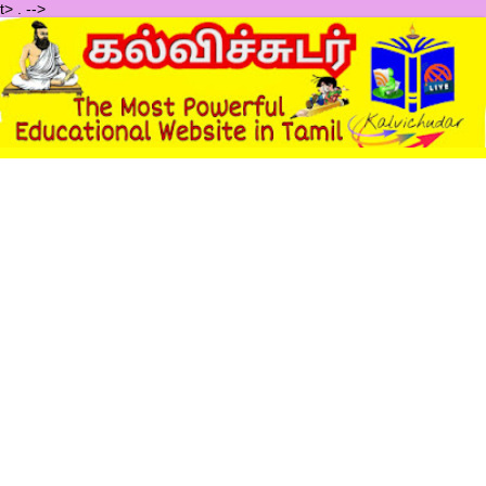
t>
.
-->