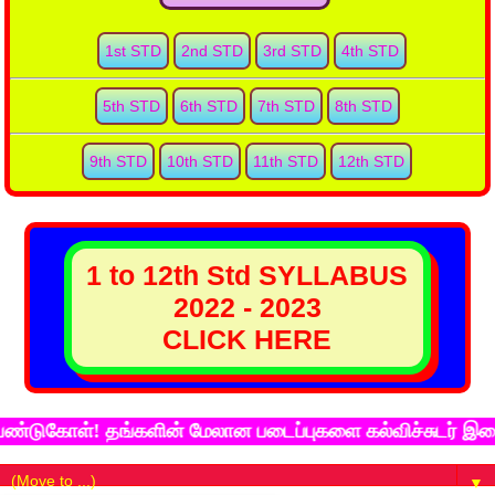
1st STD
2nd STD
3rd STD
4th STD
5th STD
6th STD
7th STD
8th STD
9th STD
10th STD
11th STD
12th STD
1 to 12th Std SYLLABUS
2022 - 2023
CLICK HERE
ுகோள்! தங்களின் மேலான படைப்புகளை கல்விச்சுடர் இணைய தள
▼