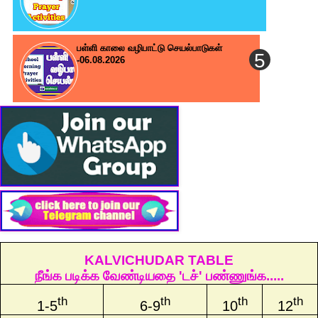
பள்ளி காலை வழிபாட்டு செயல்பாடுகள்
-06.08.2026
KALVICHUDAR TABLE
நீங்க படிக்க வேண்டியதை 'டச்' பண்ணுங்க.....
th
th
th
th
1-5
6-9
10
12