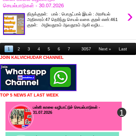
செயல்பாடுகள் - 30.07.2026
›
திருக்குறள்: பால் : பொருட்பால் இயல் : அரசியல்
அதிகாரம்:47 தெரிந்து செயல் வகை குறள் எண்:461
குறள்: அழிவதூஉம் ஆவதூஉம் ஆகி வழிப...
1
2
3
4
5
6
7
...
3057
Next »
Last
JOIN KALVICHUDAR CHANNEL
TOP 5 NEWS AT LAST WEEK
பள்ளி காலை வழிபாட்டுச் செயல்பாடுகள் -
31.07.2026