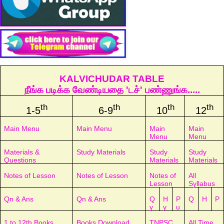
KALVICHUDAR TABLE
நீங்க படிக்க வேண்டியதை 'டச்' பண்ணுங்க.....
th
th
th
th
1-5
6-9
10
12
Main Menu
Main Menu
Main
Main
Menu
Menu
Materials &
Study Materials
Study
Study
Questions
Materials
Materials
Notes of Lesson
Notes of Lesson
Notes of
All
Lesson
Syllabus
Qn & Ans
Qn & Ans
Q
H
P
Q
H
P
y
y
u
1 to 12th Books
Books Download
TNPSC
All Time