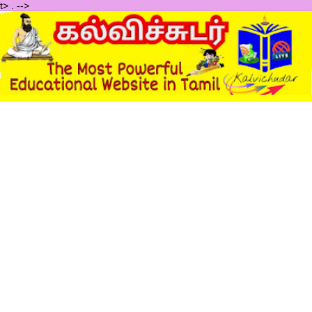
t>
.
-->