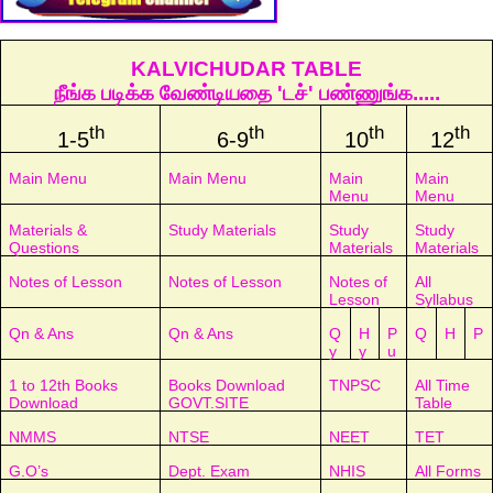
KALVICHUDAR TABLE
நீங்க படிக்க வேண்டியதை 'டச்' பண்ணுங்க.....
th
th
th
th
1-5
6-9
10
12
Main Menu
Main Menu
Main
Main
Menu
Menu
Materials &
Study Materials
Study
Study
Questions
Materials
Materials
Notes of Lesson
Notes of Lesson
Notes of
All
Lesson
Syllabus
Qn & Ans
Qn & Ans
Q
H
P
Q
H
P
y
y
u
1 to 12th Books
Books Download
TNPSC
All Time
Download
GOVT.SITE
Table
NMMS
NTSE
NEET
TET
G.O’s
Dept. Exam
NHIS
All Forms