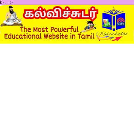
t>
.
-->