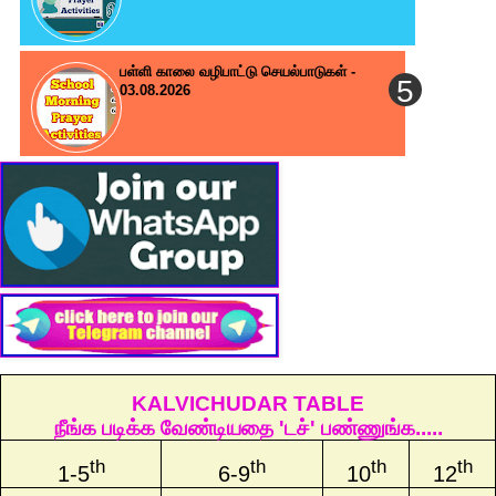
பள்ளி காலை வழிபாட்டு செயல்பாடுகள் -
03.08.2026
KALVICHUDAR TABLE
நீங்க படிக்க வேண்டியதை 'டச்' பண்ணுங்க.....
th
th
th
th
1-5
6-9
10
12