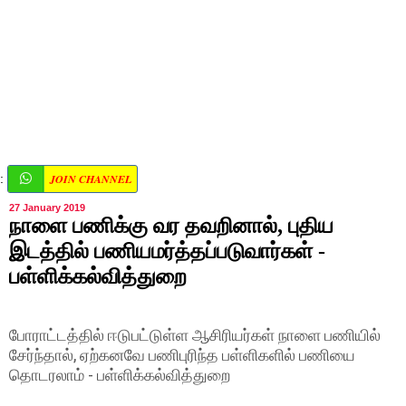
JOIN CHANNEL
:
27 January 2019
நாளை பணிக்கு வர தவறினால், புதிய
இடத்தில் பணியமர்த்தப்படுவார்கள் -
பள்ளிக்கல்வித்துறை
போராட்டத்தில் ஈடுபட்டுள்ள ஆசிரியர்கள் நாளை பணியில்
சேர்ந்தால், ஏற்கனவே பணிபுரிந்த பள்ளிகளில் பணியை
தொடரலாம் - பள்ளிக்கல்வித்துறை