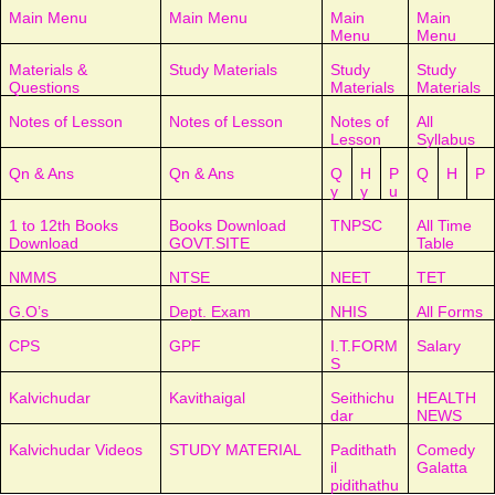
Main Menu
Main Menu
Main
Main
Menu
Menu
Materials &
Study Materials
Study
Study
Questions
Materials
Materials
Notes of Lesson
Notes of Lesson
Notes of
All
Lesson
Syllabus
Qn & Ans
Qn & Ans
Q
H
P
Q
H
P
y
y
u
1 to 12th Books
Books Download
TNPSC
All Time
Download
GOVT.SITE
Table
NMMS
NTSE
NEET
TET
G.O’s
Dept. Exam
NHIS
All Forms
CPS
GPF
I.T.FORM
Salary
S
Kalvichudar
Kavithaigal
Seithichu
HEALTH
dar
NEWS
Kalvichudar Videos
STUDY MATERIAL
Padithath
Comedy
il
Galatta
pidithathu