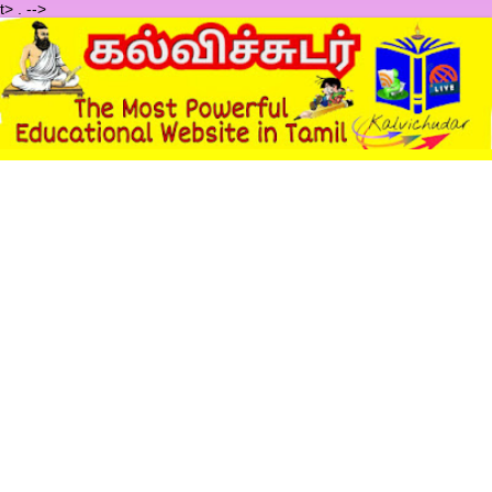
t>
.
-->