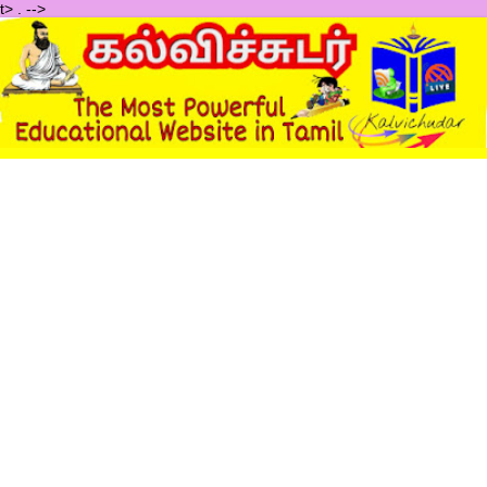
t>
.
-->