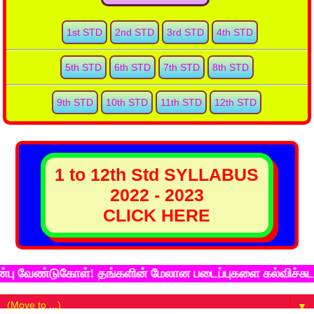
1st STD
2nd STD
3rd STD
4th STD
5th STD
6th STD
7th STD
8th STD
9th STD
10th STD
11th STD
12th STD
1 to 12th Std SYLLABUS
2022 - 2023
CLICK HERE
ேண்டுகோள்! தங்களின் மேலான படைப்புகளை கல்விச்சுடர் இணை
▼