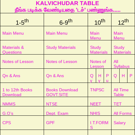
KALVICHUDAR TABLE
நீங்க படிக்க வேண்டியதை 'டச்' பண்ணுங்க.....
th
th
th
th
1-5
6-9
10
12
Main Menu
Main Menu
Main
Main
Menu
Menu
Materials &
Study Materials
Study
Study
Questions
Materials
Materials
Notes of Lesson
Notes of Lesson
Notes of
All
Lesson
Syllabus
Qn & Ans
Qn & Ans
Q
H
P
Q
H
P
y
y
u
1 to 12th Books
Books Download
TNPSC
All Time
Download
GOVT.SITE
Table
NMMS
NTSE
NEET
TET
G.O’s
Dept. Exam
NHIS
All Forms
CPS
GPF
I.T.FORM
Salary
S