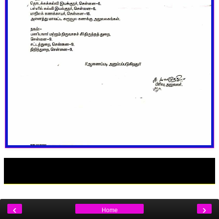
‹
›
Home