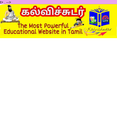
t>
.
-->