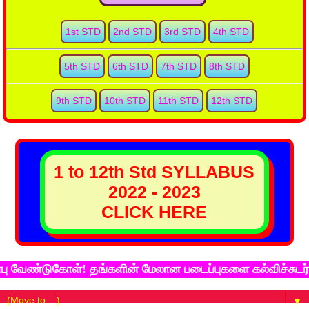
1st STD
2nd STD
3rd STD
4th STD
5th STD
6th STD
7th STD
8th STD
9th STD
10th STD
11th STD
12th STD
1 to 12th Std SYLLABUS
2022 - 2023
CLICK HERE
ண்டுகோள்! தங்களின் மேலான படைப்புகளை கல்விச்சுடர் இணைய
▼