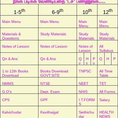
நீங்க படிக்க வேண்டியதை 'டச்' பண்ணுங்க.....
th
th
th
th
1-5
6-9
10
12
Main Menu
Main Menu
Main
Main
Menu
Menu
Materials &
Study Materials
Study
Study
Questions
Materials
Materials
Notes of Lesson
Notes of Lesson
Notes of
All
Lesson
Syllabus
Qn & Ans
Qn & Ans
Q
H
P
Q
H
P
y
y
u
1 to 12th Books
Books Download
TNPSC
All Time
Download
GOVT.SITE
Table
NMMS
NTSE
NEET
TET
G.O’s
Dept. Exam
NHIS
All Forms
CPS
GPF
I.T.FORM
Salary
S
Kalvichudar
Kavithaigal
Seithichu
HEALTH
dar
NEWS