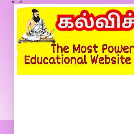
t>
.
-->