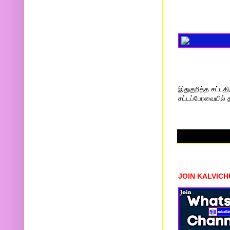
இதுகுறித்த சட்டத
சட்டப்பேரவையில் த
JOIN KALVIC