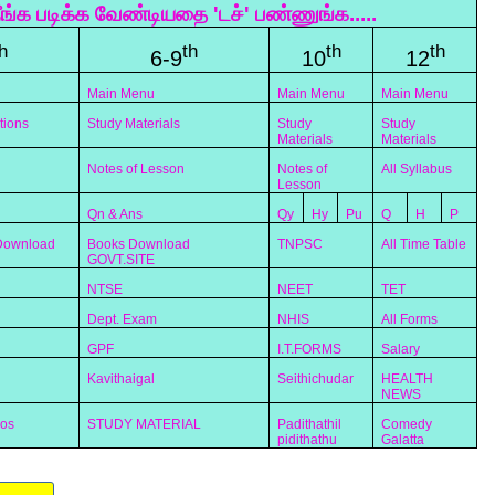
ீங்க படிக்க வேண்டியதை 'டச்' பண்ணுங்க.....
h
th
th
th
6-9
10
12
Main Menu
Main Menu
Main Menu
tions
Study Materials
Study
Study
Materials
Materials
Notes of Lesson
Notes of
All Syllabus
Lesson
Qn & Ans
Qy
Hy
Pu
Q
H
P
 Download
Books Download
TNPSC
All Time Table
GOVT.SITE
NTSE
NEET
TET
Dept. Exam
NHIS
All Forms
GPF
I.T.FORMS
Salary
Kavithaigal
Seithichudar
HEALTH
NEWS
eos
STUDY MATERIAL
Padithathil
Comedy
pidithathu
Galatta