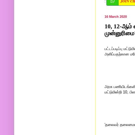
JOIN C
:
16 March 2020
10, 12-ஆம் வ
முன்னுரிமை
பட்டப்படிப்பு மட்ட
அளிப்பதற்கான மசோ
அரசு பணியிடங்களில
மட்டுமின்றி 10, ப
'தலைவர் தலைமையில