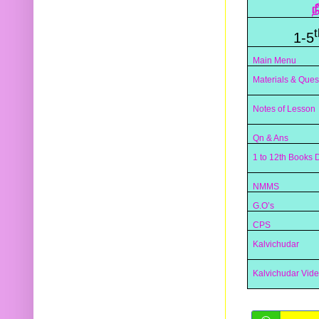
ந
t
1-5
Main Menu
Materials & Ques
Notes of Lesson
Qn & Ans
1 to 12th Books
NMMS
G.O’s
CPS
Kalvichudar
Kalvichudar Vid