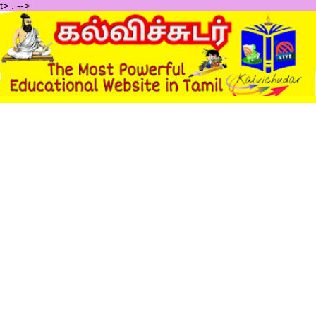
t>
.
-->