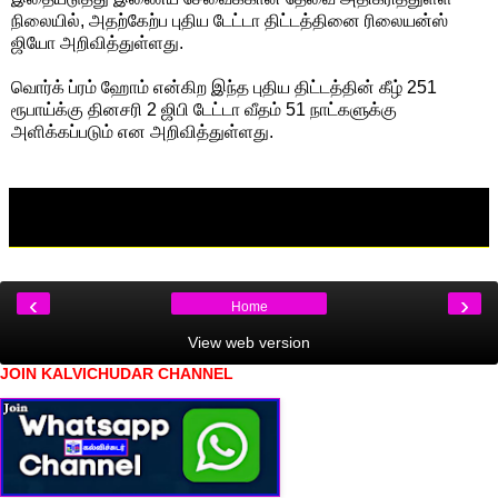
நிலையில், அதற்கேற்ப புதிய டேட்டா திட்டத்தினை ரிலையன்ஸ்
ஜியோ அறிவித்துள்ளது.
வொர்க் ப்ரம் ஹோம் என்கிற இந்த புதிய திட்டத்தின் கீழ் 251
ரூபாய்க்கு தினசரி 2 ஜிபி டேட்டா வீதம் 51 நாட்களுக்கு
அளிக்கப்படும் என அறிவித்துள்ளது.
‹
›
Home
View web version
JOIN KALVICHUDAR CHANNEL