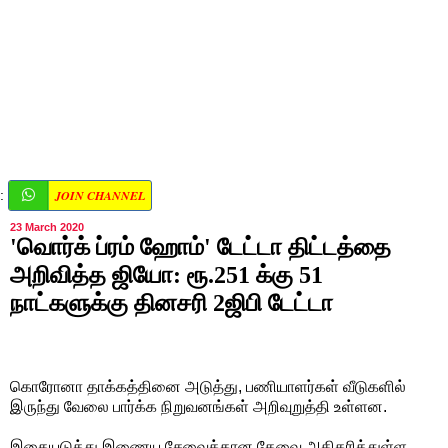
JOIN CHANNEL
:
23 March 2020
'வொர்க் ப்ரம் ஹோம்' டேட்டா திட்டத்தை
அறிவித்த ஜியோ: ரூ.251 க்கு 51
நாட்களுக்கு தினசரி 2ஜிபி டேட்டா
கொரோனா தாக்கத்தினை அடுத்து, பணியாளர்கள் வீடுகளில்
இருந்து வேலை பார்க்க நிறுவனங்கள் அறிவுறுத்தி உள்ளன.
இதையடுத்து இணைய சேவைக்கான தேவை அதிகரித்துள்ள