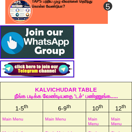
TAPS பற்றிய முழு விவரங்கள் தெரிந்து
கொள்ள வேண்டுமா?
KALVICHUDAR TABLE
நீங்க படிக்க வேண்டியதை 'டச்' பண்ணுங்க.....
th
th
th
th
1-5
6-9
10
12
Main Menu
Main Menu
Main
Main
Menu
Menu