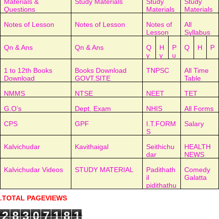
Materials &
Study Materials
Study
Study
Questions
Materials
Materials
Notes of Lesson
Notes of Lesson
Notes of
All
Lesson
Syllabus
Qn & Ans
Qn & Ans
Q
H
P
Q
H
P
y
y
u
1 to 12th Books
Books Download
TNPSC
All Time
Download
GOVT.SITE
Table
NMMS
NTSE
NEET
TET
G.O’s
Dept. Exam
NHIS
All Forms
CPS
GPF
I.T.FORM
Salary
S
Kalvichudar
Kavithaigal
Seithichu
HEALTH
dar
NEWS
Kalvichudar Videos
STUDY MATERIAL
Padithath
Comedy
il
Galatta
pidithathu
.TOTAL PAGEVIEWS
2
8
3
0
7
1
8
1