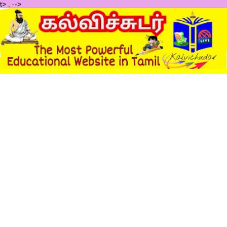
t>
.
-->