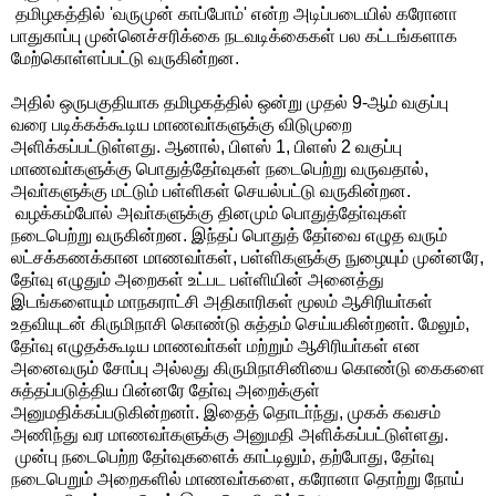
தமிழகத்தில் 'வருமுன் காப்போம்' என்ற அடிப்படையில் கரோனா
பாதுகாப்பு முன்னெச்சரிக்கை நடவடிக்கைகள் பல கட்டங்களாக
மேற்கொள்ளப்பட்டு வருகின்றன.
அதில் ஒருபகுதியாக தமிழகத்தில் ஒன்று முதல் 9-ஆம் வகுப்பு
வரை படிக்கக்கூடிய மாணவா்களுக்கு விடுமுறை
அளிக்கப்பட்டுள்ளது. ஆனால், பிளஸ் 1, பிளஸ் 2 வகுப்பு
மாணவா்களுக்கு பொதுத்தோ்வுகள் நடைபெற்று வருவதால்,
அவா்களுக்கு மட்டும் பள்ளிகள் செயல்பட்டு வருகின்றன.
வழக்கம்போல் அவா்களுக்கு தினமும் பொதுத்தோ்வுகள்
நடைபெற்று வருகின்றன. இந்தப் பொதுத் தோ்வை எழுத வரும்
லட்சக்கணக்கான மாணவா்கள், பள்ளிகளுக்கு நுழையும் முன்னரே,
தோ்வு எழுதும் அறைகள் உட்பட பள்ளியின் அனைத்து
இடங்களையும் மாநகராட்சி அதிகாரிகள் மூலம் ஆசிரியா்கள்
உதவியுடன் கிருமிநாசி கொண்டு சுத்தம் செய்யகின்றனா். மேலும்,
தோ்வு எழுதக்கூடிய மாணவா்கள் மற்றும் ஆசிரியா்கள் என
அனைவரும் சோப்பு அல்லது கிருமிநாசினியை கொண்டு கைகளை
சுத்தப்படுத்திய பின்னரே தோ்வு அறைக்குள்
அனுமதிக்கப்படுகின்றனா். இதைத் தொடா்ந்து, முகக் கவசம்
அணிந்து வர மாணவா்களுக்கு அனுமதி அளிக்கப்பட்டுள்ளது.
முன்பு நடைபெற்ற தோ்வுகளைக் காட்டிலும், தற்போது, தோ்வு
நடைபெறும் அறைகளில் மாணவா்களை, கரோனா தொற்று நோய்