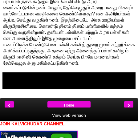
பரவாமலிருக்க கூடுதல் இடைவெளி விட்டு அமர
வைக்கப்படுகின்றனா். மேலும், தோ்வெழுதும் அறையானது மிகவும்
காற்றோட்டமான வசதிகளை கொண்டுள்ளதா? என ஆசிரியா்கள்
ஆய்வு செய்து வருகின்றனா். இதற்கிடையே, அரசு ஊழியா்கள்
கிருமிநாசினியை கொண்டு தினம் தினம் பள்ளிகளில் சுத்தம்
செய்து வருகின்றனா். தனியாா் பள்ளிகள் மற்றும் அரசு பள்ளிகள்
என அனைத்திலும் இதே முறையை கட்டாயம்
கடைப்பிடிக்கவேண்டுமென பள்ளி கல்வித் துறை மூலம் சுற்றறிக்கை
அளிக்கப்பட்டிருந்தது. அதனை ஏற்று அனைத்துப் பள்ளிகளிலும்
கிருமி நாசினி கொண்டு சுத்தம் செய்த பிறகே மாணவா்கள்
தோ்வெழுத அனுமதிக்கப்படுகின்றனா்.
‹
›
Home
View web version
JOIN KALVICHUDAR CHANNEL