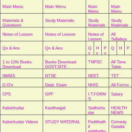
Main Menu
Main Menu
Main
Main
Menu
Menu
Materials &
Study Materials
Study
Study
Questions
Materials
Materials
Notes of Lesson
Notes of Lesson
Notes of
All
Lesson
Syllabus
Qn & Ans
Qn & Ans
Q
H
P
Q
H
P
y
y
u
1 to 12th Books
Books Download
TNPSC
All Time
Download
GOVT.SITE
Table
NMMS
NTSE
NEET
TET
G.O’s
Dept. Exam
NHIS
All Forms
CPS
GPF
I.T.FORM
Salary
S
Kalvichudar
Kavithaigal
Seithichu
HEALTH
dar
NEWS
Kalvichudar Videos
STUDY MATERIAL
Padithath
Comedy
il
Galatta
pidithathu