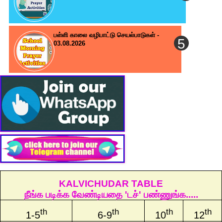
பள்ளி காலை வழிபாட்டு செயல்பாடுகள் -
03.08.2026
KALVICHUDAR TABLE
நீங்க படிக்க வேண்டியதை 'டச்' பண்ணுங்க.....
th
th
th
th
1-5
6-9
10
12