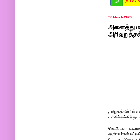
JOIN C
:
30 March 2020
அனைத்து மா
அறிவுறுத்தல
தமிழகத்தில் 9ம் வ
பள்ளிக்கல்வித்து
கொரோனா வைரஸ் பாத
ஆசிரியர்கள் மட்ட
போடப்பட்டுள்ளது. த