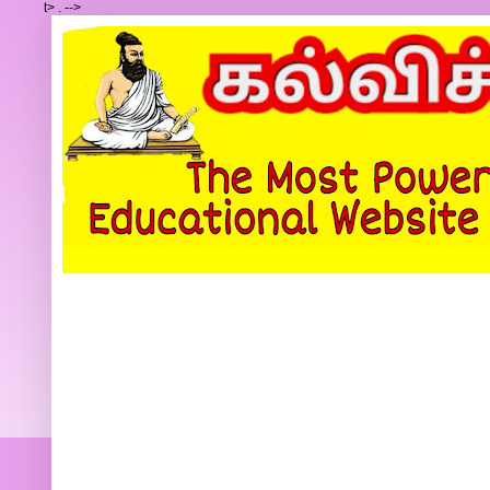
t>
.
-->