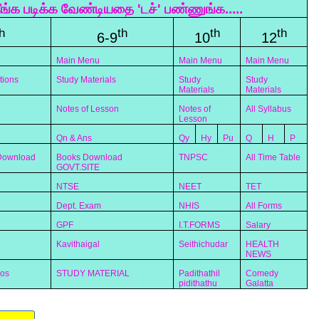
ீங்க படிக்க வேண்டியதை 'டச்' பண்ணுங்க.....
h
th
th
th
6-9
10
12
Main Menu
Main Menu
Main Menu
tions
Study Materials
Study
Study
Materials
Materials
Notes of Lesson
Notes of
All Syllabus
Lesson
Qn & Ans
Qy
Hy
Pu
Q
H
P
 Download
Books Download
TNPSC
All Time Table
GOVT.SITE
NTSE
NEET
TET
Dept. Exam
NHIS
All Forms
GPF
I.T.FORMS
Salary
Kavithaigal
Seithichudar
HEALTH
NEWS
eos
STUDY MATERIAL
Padithathil
Comedy
pidithathu
Galatta