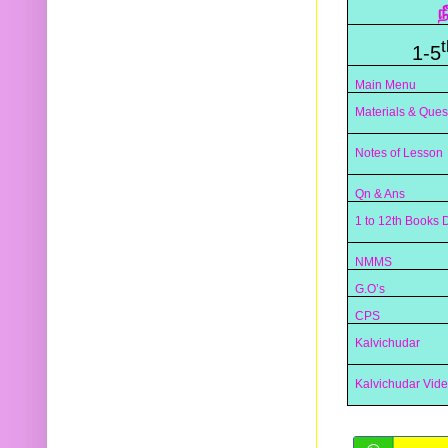
ந
t
1-5
Main Menu
Materials & Ques
Notes of Lesson
Qn & Ans
1 to 12th Books
NMMS
G.O’s
CPS
Kalvichudar
Kalvichudar Vid