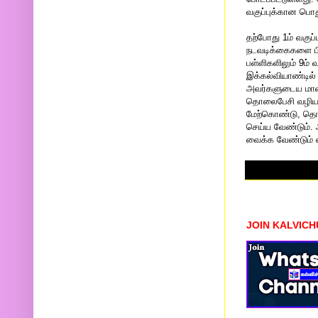
வகுப்புக்கான பொது
தற்போது 1ம் வகுப
நடவடிக்கைகளை பி
பள்ளிகளிலும் 9ம் 
இக்கல்வியாண்டில்
அவர்களுடைய மாவட
தொலைபேசி வழியாக 
மேற்கொண்டு, தொட
செய்ய வேண்டும். 
வைக்க வேண்டும் என
JOIN KALVIC