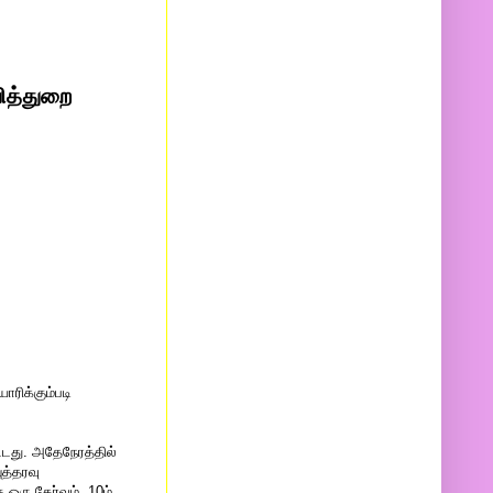
ித்துறை
ாரிக்கும்படி
டது. அதேநேரத்தில்
த்தரவு
 ஒரு தேர்வும், 10ம்