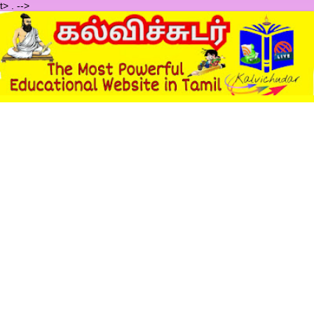
t>
.
-->