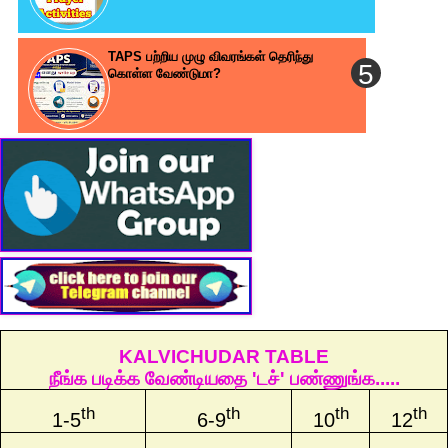
TAPS பற்றிய முழு விவரங்கள் தெரிந்து
கொள்ள வேண்டுமா?
KALVICHUDAR TABLE
நீங்க படிக்க வேண்டியதை 'டச்' பண்ணுங்க.....
th
th
th
th
1-5
6-9
10
12