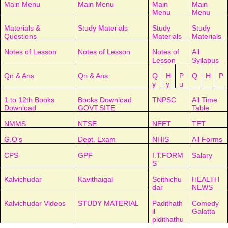
Main Menu
Main Menu
Main
Main
Menu
Menu
Materials &
Study Materials
Study
Study
Questions
Materials
Materials
Notes of Lesson
Notes of Lesson
Notes of
All
Lesson
Syllabus
Qn & Ans
Qn & Ans
Q
H
P
Q
H
P
y
y
u
1 to 12th Books
Books Download
TNPSC
All Time
Download
GOVT.SITE
Table
NMMS
NTSE
NEET
TET
G.O’s
Dept. Exam
NHIS
All Forms
CPS
GPF
I.T.FORM
Salary
S
Kalvichudar
Kavithaigal
Seithichu
HEALTH
dar
NEWS
Kalvichudar Videos
STUDY MATERIAL
Padithath
Comedy
il
Galatta
pidithathu