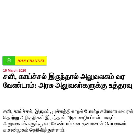
JOIN CHANNEL
:
19 March 2020
சளி, காய்ச்சல் இருந்தால் அலுவலகம் வர
வேண்டாம்: அரசு அலுவலா்களுக்கு உத்தரவு
சளி, காய்ச்சல், இருமல், மூச்சுத்திணறல் போன்ற கரோனா வைரஸ்
தொற்று அறிகுறிகள் இருந்தால் அரசு ஊழியா்கள் யாரும்
அலுவலகங்களுக்கு வர வேண்டாம் என தலைமைச் செயலாளா்
க.சண்முகம் தெரிவித்துள்ளாா்.