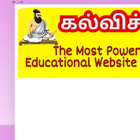
t>
.
-->