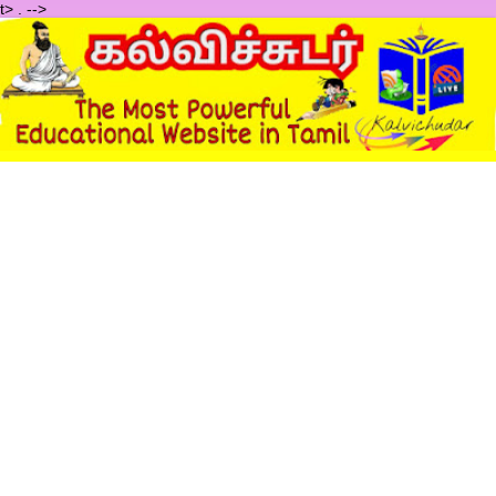
t>
.
-->