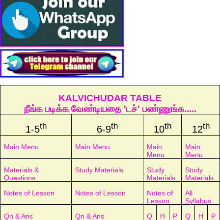
KALVICHUDAR TABLE
நீங்க படிக்க வேண்டியதை 'டச்' பண்ணுங்க.....
th
th
th
th
1-5
6-9
10
12
Main Menu
Main Menu
Main
Main
Menu
Menu
Materials &
Study Materials
Study
Study
Questions
Materials
Materials
Notes of Lesson
Notes of Lesson
Notes of
All
Lesson
Syllabus
Qn & Ans
Qn & Ans
Q
H
P
Q
H
P