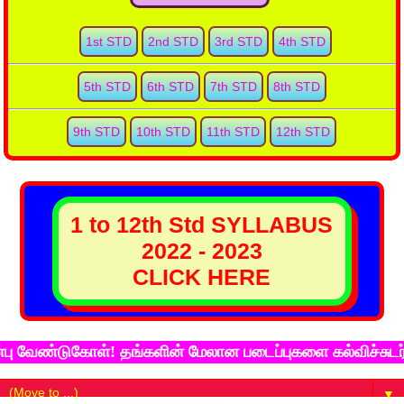
1st STD
2nd STD
3rd STD
4th STD
5th STD
6th STD
7th STD
8th STD
9th STD
10th STD
11th STD
12th STD
1 to 12th Std SYLLABUS
2022 - 2023
CLICK HERE
்டுகோள்! தங்களின் மேலான படைப்புகளை கல்விச்சுடர் இணைய 
▼