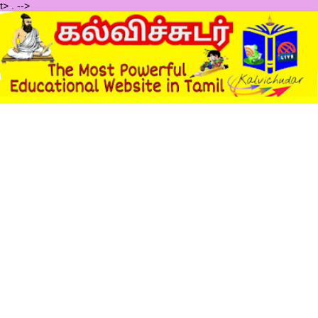
t>
.
-->