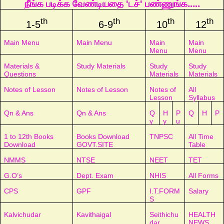
நீங்க படிக்க வேண்டியதை 'டச்' பண்ணுங்க.....
th
th
th
th
1-5
6-9
10
12
Main Menu
Main Menu
Main
Main
Menu
Menu
Materials &
Study Materials
Study
Study
Questions
Materials
Materials
Notes of Lesson
Notes of Lesson
Notes of
All
Lesson
Syllabus
Qn & Ans
Qn & Ans
Q
H
P
Q
H
P
y
y
u
1 to 12th Books
Books Download
TNPSC
All Time
Download
GOVT.SITE
Table
NMMS
NTSE
NEET
TET
G.O’s
Dept. Exam
NHIS
All Forms
CPS
GPF
I.T.FORM
Salary
S
Kalvichudar
Kavithaigal
Seithichu
HEALTH
dar
NEWS