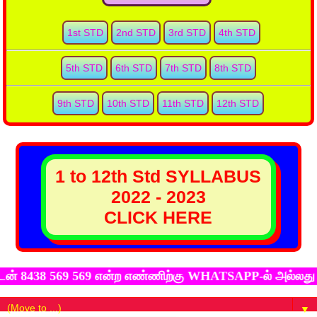
1st STD
2nd STD
3rd STD
4th STD
5th STD
6th STD
7th STD
8th STD
9th STD
10th STD
11th STD
12th STD
1 to 12th Std SYLLABUS
2022 - 2023
CLICK HERE
38 569 569 என்ற எண்ணிற்கு WHATSAPP-ல் அல்லது udhayaku
▼