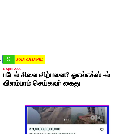
JOIN CHANNEL
:
6 April 2020
படேல் சிலை விற்பனை? ஓஎல்எக்ஸ் -ல்
விளம்பரம் செய்தவர் கைது