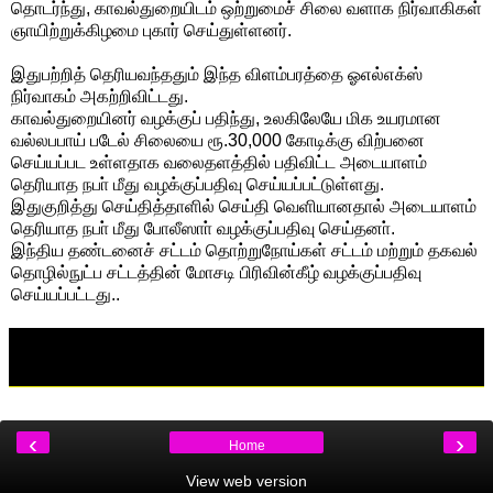
தொடர்ந்து, காவல்துறையிடம் ஒற்றுமைச் சிலை வளாக நிர்வாகிகள்
ஞாயிற்றுக்கிழமை புகார் செய்துள்ளனர்.
இதுபற்றித் தெரியவந்ததும் இந்த விளம்பரத்தை ஓஎல்எக்ஸ்
நிர்வாகம் அகற்றிவிட்டது.
காவல்துறையினர் வழக்குப் பதிந்து, உலகிலேயே மிக உயரமான
வல்லபபாய் படேல் சிலையை ரூ.30,000 கோடிக்கு விற்பனை
செய்யப்பட உள்ளதாக வலைதளத்தில் பதிவிட்ட அடையாளம்
தெரியாத நபா் மீது வழக்குப்பதிவு செய்யப்பட்டுள்ளது.
இதுகுறித்து செய்தித்தாளில் செய்தி வெளியானதால் அடையாளம்
தெரியாத நபா் மீது போலீஸாா் வழக்குப்பதிவு செய்தனா்.
இந்திய தண்டனைச் சட்டம் தொற்றுநோய்கள் சட்டம் மற்றும் தகவல்
தொழில்நுட்ப சட்டத்தின் மோசடி பிரிவின்கீழ் வழக்குப்பதிவு
செய்யப்பட்டது..
‹
›
Home
View web version