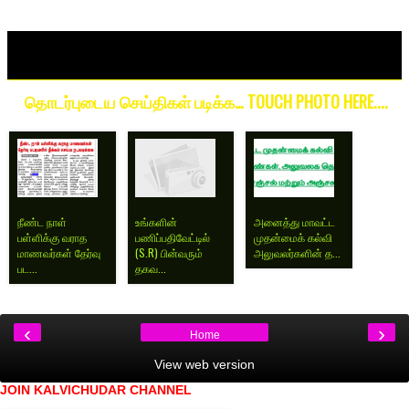
தொடர்புடைய செய்திகள் படிக்க… TOUCH PHOTO HERE....
நீண்ட நாள்
உங்களின்
அனைத்து மாவட்ட
பள்ளிக்கு வராத
பணிப்பதிவேட்டில்
முதன்மைக் கல்வி
மாணவர்கள் தேர்வு
(S.R) பின்வரும்
அலுவலர்களின் த...
பட...
தகவ...
‹
›
Home
View web version
JOIN KALVICHUDAR CHANNEL