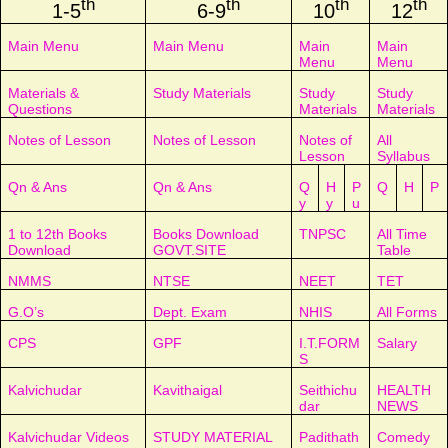
th
th
th
th
1-5
6-9
10
12
Main Menu
Main Menu
Main
Main
Menu
Menu
Materials &
Study Materials
Study
Study
Questions
Materials
Materials
Notes of Lesson
Notes of Lesson
Notes of
All
Lesson
Syllabus
Qn & Ans
Qn & Ans
Q
H
P
Q
H
P
y
y
u
1 to 12th Books
Books Download
TNPSC
All Time
Download
GOVT.SITE
Table
NMMS
NTSE
NEET
TET
G.O’s
Dept. Exam
NHIS
All Forms
CPS
GPF
I.T.FORM
Salary
S
Kalvichudar
Kavithaigal
Seithichu
HEALTH
dar
NEWS
Kalvichudar Videos
STUDY MATERIAL
Padithath
Comedy