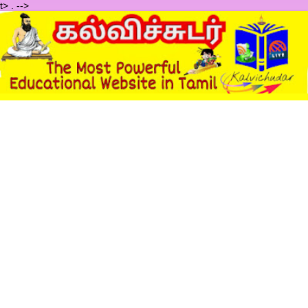
t>
.
-->