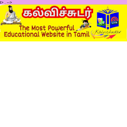
t>
.
-->