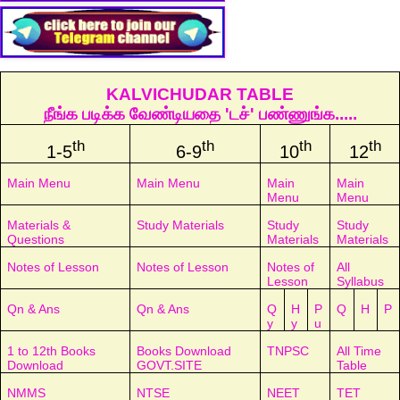
KALVICHUDAR TABLE
நீங்க படிக்க வேண்டியதை 'டச்' பண்ணுங்க.....
th
th
th
th
1-5
6-9
10
12
Main Menu
Main Menu
Main
Main
Menu
Menu
Materials &
Study Materials
Study
Study
Questions
Materials
Materials
Notes of Lesson
Notes of Lesson
Notes of
All
Lesson
Syllabus
Qn & Ans
Qn & Ans
Q
H
P
Q
H
P
y
y
u
1 to 12th Books
Books Download
TNPSC
All Time
Download
GOVT.SITE
Table
NMMS
NTSE
NEET
TET