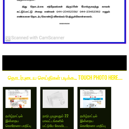
தொடர்புடைய செய்திகள் படிக்க… TOUCH PHOTO HERE....
தமிழ்நாட்டில்
நாடு முழுவதும் 22
தமிழ்நாட்டில்
இன்றைய
மாவட்டங்களில்
இன்றைய
கொரோனா பாதிப்பு
மட்டுமே கோவிட...
கொரோனா பாதிப்பு