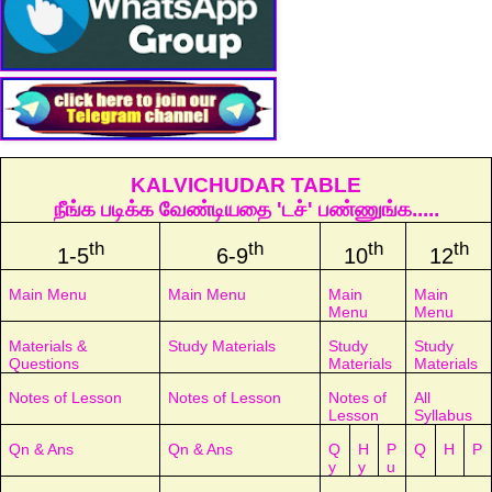
KALVICHUDAR TABLE
நீங்க படிக்க வேண்டியதை 'டச்' பண்ணுங்க.....
th
th
th
th
1-5
6-9
10
12
Main Menu
Main Menu
Main
Main
Menu
Menu
Materials &
Study Materials
Study
Study
Questions
Materials
Materials
Notes of Lesson
Notes of Lesson
Notes of
All
Lesson
Syllabus
Qn & Ans
Qn & Ans
Q
H
P
Q
H
P
y
y
u