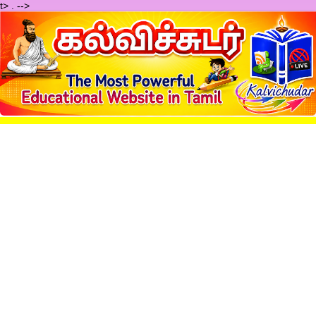
t>
.
-->