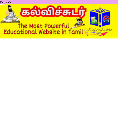
t>
.
-->