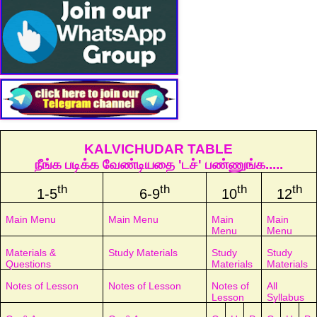
KALVICHUDAR TABLE
நீங்க படிக்க வேண்டியதை 'டச்' பண்ணுங்க.....
th
th
th
th
1-5
6-9
10
12
Main Menu
Main Menu
Main
Main
Menu
Menu
Materials &
Study Materials
Study
Study
Questions
Materials
Materials
Notes of Lesson
Notes of Lesson
Notes of
All
Lesson
Syllabus