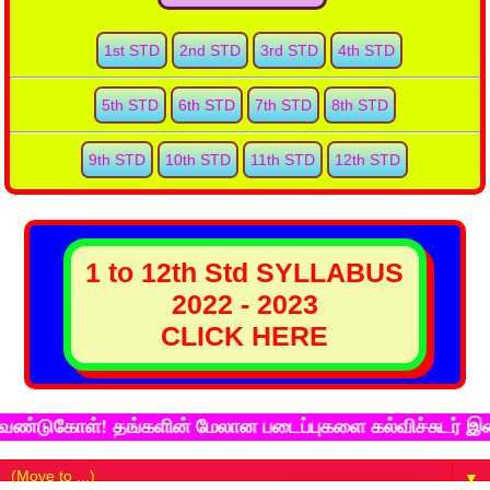
1st STD
2nd STD
3rd STD
4th STD
5th STD
6th STD
7th STD
8th STD
9th STD
10th STD
11th STD
12th STD
1 to 12th Std SYLLABUS
2022 - 2023
CLICK HERE
ுகோள்! தங்களின் மேலான படைப்புகளை கல்விச்சுடர் இணைய தள
▼