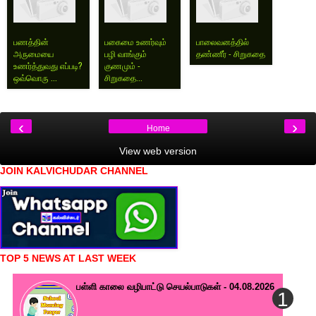
பணத்தின்
பகைமை உணர்வும்
பாலைவனத்தில்
அருமையை
பழி வாங்கும்
தண்ணீர் - சிறுகதை
உணர்த்துவது எப்படி?
குணமும் -
ஒவ்வொரு ...
சிறுகதை...
‹
›
Home
View web version
JOIN KALVICHUDAR CHANNEL
TOP 5 NEWS AT LAST WEEK
பள்ளி காலை வழிபாட்டு செயல்பாடுகள் - 04.08.2026