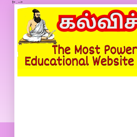
t>
.
-->