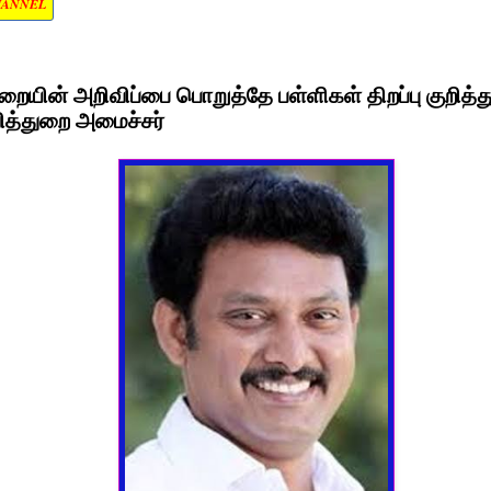
HANNEL
றையின் அறிவிப்பை பொறுத்தே பள்ளிகள் திறப்பு குறித்து 
வித்துறை அமைச்சர்