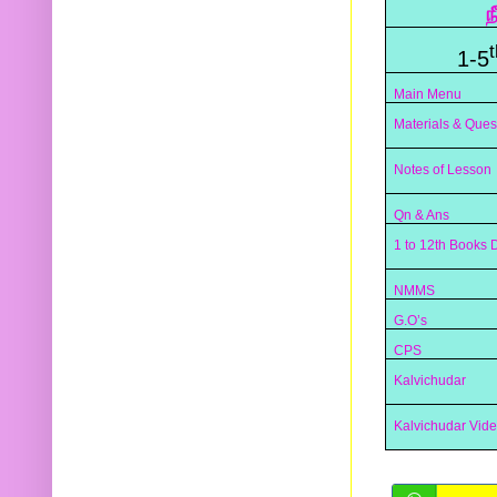
ந
t
1-5
Main Menu
Materials & Ques
Notes of Lesson
Qn & Ans
1 to 12th Books
NMMS
G.O’s
CPS
Kalvichudar
Kalvichudar Vid