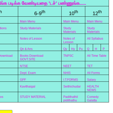
ீங்க படிக்க வேண்டியதை 'டச்' பண்ணுங்க.....
h
th
th
th
6-9
10
12
Main Menu
Main Menu
Main Menu
tions
Study Materials
Study
Study
Materials
Materials
Notes of Lesson
Notes of
All Syllabus
Lesson
Qn & Ans
Qy
Hy
Pu
Q
H
P
 Download
Books Download
TNPSC
All Time Table
GOVT.SITE
NTSE
NEET
TET
Dept. Exam
NHIS
All Forms
GPF
I.T.FORMS
Salary
Kavithaigal
Seithichudar
HEALTH
NEWS
eos
STUDY MATERIAL
Padithathil
Comedy
pidithathu
Galatta