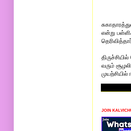
சுகாதாரத்து
என்று பள்ள
தெரிவித்தார
திருச்சியி
வரும் சூழல
முயற்சியில்
JOIN KALVIC