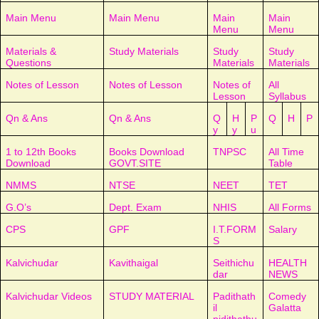
Main Menu
Main Menu
Main
Main
Menu
Menu
Materials &
Study Materials
Study
Study
Questions
Materials
Materials
Notes of Lesson
Notes of Lesson
Notes of
All
Lesson
Syllabus
Qn & Ans
Qn & Ans
Q
H
P
Q
H
P
y
y
u
1 to 12th Books
Books Download
TNPSC
All Time
Download
GOVT.SITE
Table
NMMS
NTSE
NEET
TET
G.O’s
Dept. Exam
NHIS
All Forms
CPS
GPF
I.T.FORM
Salary
S
Kalvichudar
Kavithaigal
Seithichu
HEALTH
dar
NEWS
Kalvichudar Videos
STUDY MATERIAL
Padithath
Comedy
il
Galatta