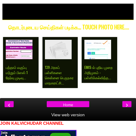
தொடர்புடைய செய்திகள் படிக்க… TOUCH PHOTO HERE....
பத்தாம் வகுப்பு
139 அரசுப்
EMIS-ல் புதிய முறை
மற்றும் பிளஸ் 1
பள்ளிகளை
அறிமுகம் -
தேர்வு முடிவு...
சென்னை பெருநகர
பள்ளிக்கல்வித்த...
மாநகராட்சி...
‹
›
Home
View web version
JOIN KALVICHUDAR CHANNEL