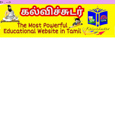
t>
.
-->