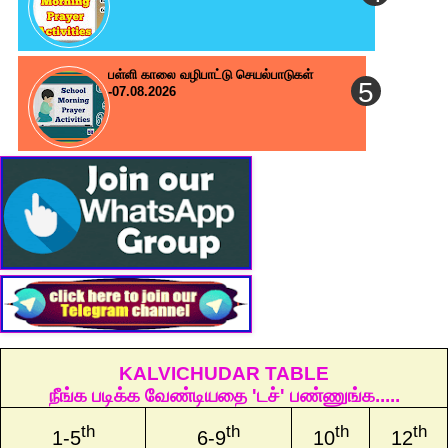
பள்ளி காலை வழிபாட்டு செயல்பாடுகள்
-07.08.2026
KALVICHUDAR TABLE
நீங்க படிக்க வேண்டியதை 'டச்' பண்ணுங்க.....
th
th
th
th
1-5
6-9
10
12