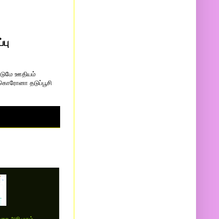
்பு
்டுமே ஊதியம்
 கொரோனா தடுப்பூசி
முறை அறிமுகம் -