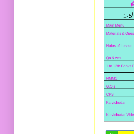
ந
t
1-5
Main Menu
Materials & Ques
Notes of Lesson
Qn & Ans
1 to 12th Books
NMMS
G.O’s
CPS
Kalvichudar
Kalvichudar Vid