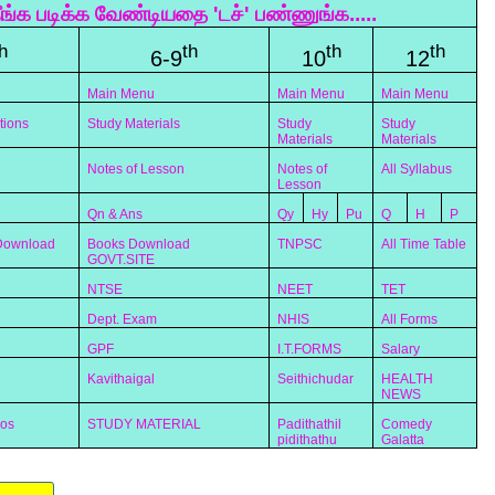
ீங்க படிக்க வேண்டியதை 'டச்' பண்ணுங்க.....
h
th
th
th
6-9
10
12
Main Menu
Main Menu
Main Menu
tions
Study Materials
Study
Study
Materials
Materials
Notes of Lesson
Notes of
All Syllabus
Lesson
Qn & Ans
Qy
Hy
Pu
Q
H
P
 Download
Books Download
TNPSC
All Time Table
GOVT.SITE
NTSE
NEET
TET
Dept. Exam
NHIS
All Forms
GPF
I.T.FORMS
Salary
Kavithaigal
Seithichudar
HEALTH
NEWS
eos
STUDY MATERIAL
Padithathil
Comedy
pidithathu
Galatta