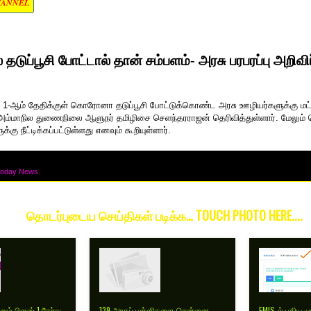
HANNEL
ல் தடுப்பூசி போட்டால் தான் சம்பளம்- அரசு பரபரப்பு அறிவிப
ரும் 1-ஆம் தேதிக்குள் கொரோனா தடுப்பூசி போட்டுக்கொண்ட அரசு ஊழியர்களுக்கு மட
 அம்மாநில துணைநிலை ஆளுநர் தமிழிசை செளந்தரராஜன் தெரிவித்துள்ளார். மேலும்
க்கு நீட்டிக்கப்பட்டுள்ளது எனவும் கூறியுள்ளார்.
Today News
தொடர்புடைய செய்திகள் படிக்க… TOUCH PHOTO HERE....
்றும் பிளஸ் 1 தேர்வு
139 அரசுப் பள்ளிகளை சென்னை
EMIS-ல் புதிய 