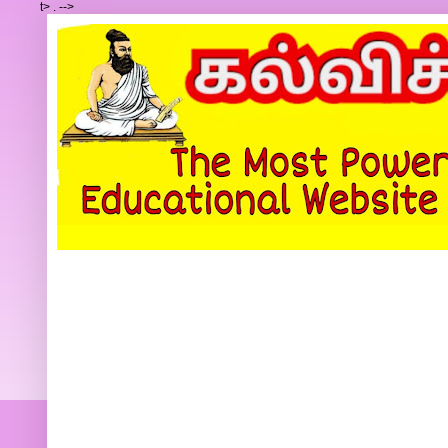
t>
.
-->