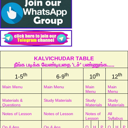
KALVICHUDAR TABLE
நீங்க படிக்க வேண்டியதை 'டச்' பண்ணுங்க.....
th
th
th
th
1-5
6-9
10
12
Main Menu
Main Menu
Main
Main
Menu
Menu
Materials &
Study Materials
Study
Study
Questions
Materials
Materials
Notes of Lesson
Notes of Lesson
Notes of
All
Lesson
Syllabus
Qn & Ans
Qn & Ans
Q
H
P
Q
H
P