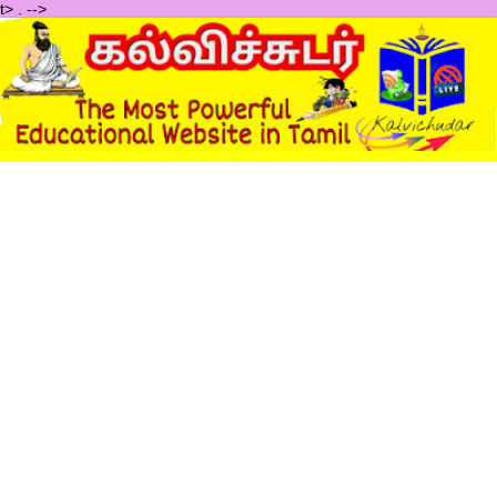
t>
.
-->