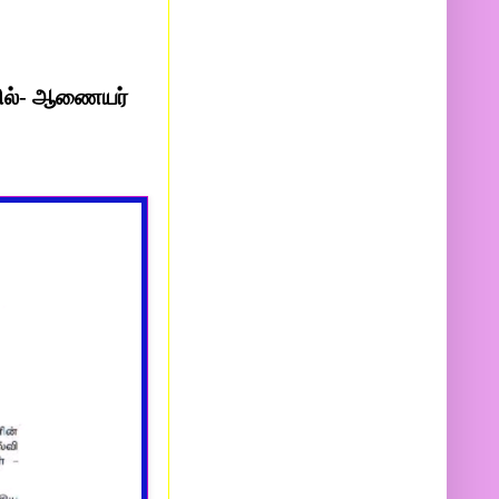
்தில்- ஆணையர்