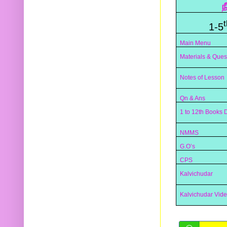
ந
t
1-5
Main Menu
Materials & Ques
Notes of Lesson
Qn & Ans
1 to 12th Books
NMMS
G.O’s
CPS
Kalvichudar
Kalvichudar Vid