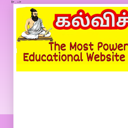
t>
.
-->