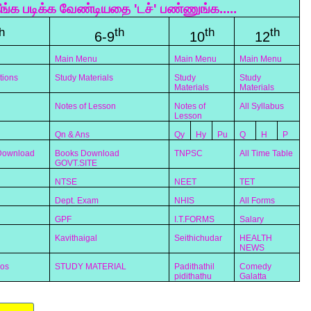
ீங்க படிக்க வேண்டியதை 'டச்' பண்ணுங்க.....
h
th
th
th
6-9
10
12
Main Menu
Main Menu
Main Menu
tions
Study Materials
Study
Study
Materials
Materials
Notes of Lesson
Notes of
All Syllabus
Lesson
Qn & Ans
Qy
Hy
Pu
Q
H
P
 Download
Books Download
TNPSC
All Time Table
GOVT.SITE
NTSE
NEET
TET
Dept. Exam
NHIS
All Forms
GPF
I.T.FORMS
Salary
Kavithaigal
Seithichudar
HEALTH
NEWS
eos
STUDY MATERIAL
Padithathil
Comedy
pidithathu
Galatta