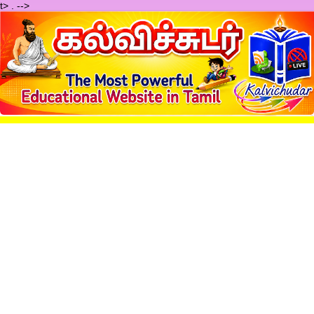
t>
.
-->