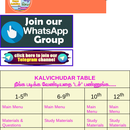
KALVICHUDAR TABLE
நீங்க படிக்க வேண்டியதை 'டச்' பண்ணுங்க.....
th
th
th
th
1-5
6-9
10
12
Main Menu
Main Menu
Main
Main
Menu
Menu
Materials &
Study Materials
Study
Study
Questions
Materials
Materials