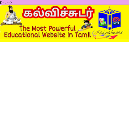
t>
.
-->