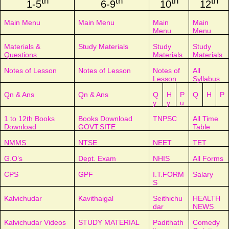
th
th
th
th
1-5
6-9
10
12
Main Menu
Main Menu
Main
Main
Menu
Menu
Materials &
Study Materials
Study
Study
Questions
Materials
Materials
Notes of Lesson
Notes of Lesson
Notes of
All
Lesson
Syllabus
Qn & Ans
Qn & Ans
Q
H
P
Q
H
P
y
y
u
1 to 12th Books
Books Download
TNPSC
All Time
Download
GOVT.SITE
Table
NMMS
NTSE
NEET
TET
G.O’s
Dept. Exam
NHIS
All Forms
CPS
GPF
I.T.FORM
Salary
S
Kalvichudar
Kavithaigal
Seithichu
HEALTH
dar
NEWS
Kalvichudar Videos
STUDY MATERIAL
Padithath
Comedy