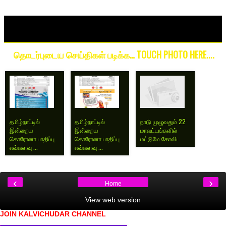
தொடர்புடைய செய்திகள் படிக்க… TOUCH PHOTO HERE....
தமிழ்நாட்டில்
தமிழ்நாட்டில்
நாடு முழுவதும் 22
இன்றைய
இன்றைய
மாவட்டங்களில்
கொரோனா பாதிப்பு
கொரோனா பாதிப்பு
மட்டுமே கோவிட...
எவ்வளவு ...
எவ்வளவு ...
‹
›
Home
View web version
JOIN KALVICHUDAR CHANNEL