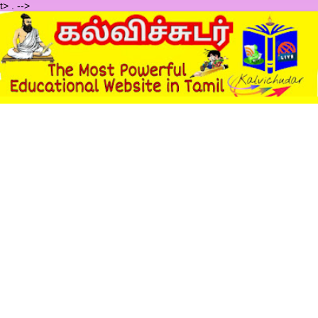
t>
.
-->