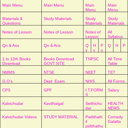
Main Menu
Main Menu
Main
Main
Menu
Menu
Materials &
Study Materials
Study
Study
Questions
Materials
Materials
Notes of Lesson
Notes of Lesson
Notes of
All
Lesson
Syllabus
Qn & Ans
Qn & Ans
Q
H
P
Q
H
P
y
y
u
1 to 12th Books
Books Download
TNPSC
All Time
Download
GOVT.SITE
Table
NMMS
NTSE
NEET
TET
G.O’s
Dept. Exam
NHIS
All Forms
CPS
GPF
I.T.FORM
Salary
S
Kalvichudar
Kavithaigal
Seithichu
HEALTH
dar
NEWS
Kalvichudar Videos
STUDY MATERIAL
Padithath
Comedy
il
Galatta
pidithathu