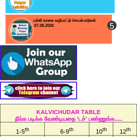
பள்ளி காலை வழிபாட்டு செயல்பாடுகள்
-07.08.2026
KALVICHUDAR TABLE
நீங்க படிக்க வேண்டியதை 'டச்' பண்ணுங்க.....
th
th
th
th
1-5
6-9
10
12