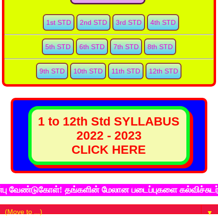
1st STD
2nd STD
3rd STD
4th STD
5th STD
6th STD
7th STD
8th STD
9th STD
10th STD
11th STD
12th STD
1 to 12th Std SYLLABUS
2022 - 2023
CLICK HERE
ேண்டுகோள்! தங்களின் மேலான படைப்புகளை கல்விச்சுடர் இணை
▼