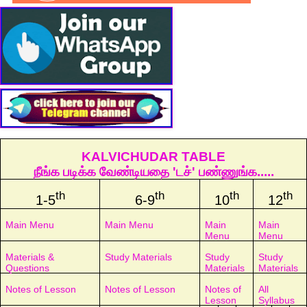
KALVICHUDAR TABLE
நீங்க படிக்க வேண்டியதை 'டச்' பண்ணுங்க.....
th
th
th
th
1-5
6-9
10
12
Main Menu
Main Menu
Main
Main
Menu
Menu
Materials &
Study Materials
Study
Study
Questions
Materials
Materials
Notes of Lesson
Notes of Lesson
Notes of
All
Lesson
Syllabus