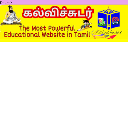
t>
.
-->