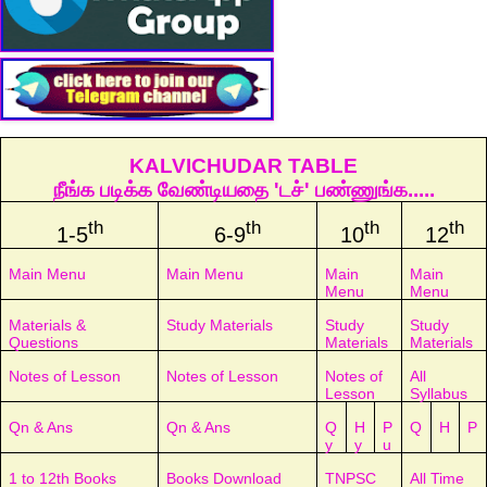
KALVICHUDAR TABLE
நீங்க படிக்க வேண்டியதை 'டச்' பண்ணுங்க.....
th
th
th
th
1-5
6-9
10
12
Main Menu
Main Menu
Main
Main
Menu
Menu
Materials &
Study Materials
Study
Study
Questions
Materials
Materials
Notes of Lesson
Notes of Lesson
Notes of
All
Lesson
Syllabus
Qn & Ans
Qn & Ans
Q
H
P
Q
H
P
y
y
u
1 to 12th Books
Books Download
TNPSC
All Time