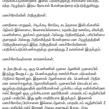
பாதிக்கப்படுகின்றனர். இவை அவர்களுக்கு சர்க்கரை வியாதி,
ரத்த அழுத்தம், இதய நோயால் போன்றவற்றை ஏற்படுத்துகிறது.
மனச்சோர்வின் அறிகுறிகள்:
மனநிலை மாறுதல், அடிக்கடி சோர்வு, கடந்தகால இன்பங்களில்
ஆர்வம் இல்லாமை, வேலையில்லாமை, உதவியற்ற உணர்வு, விரக்தி,
பயனின்மை, தூக்கம் குறைதல் அல்லது அதிகரித்தல், பசியின்மை
குறைதல் அல்லது அதிகரித்தல் போன்றவை மன அழுத்தத்தின்
அறிகுறிகளாகும்.இந்த அறிகுறிகள் மனச்சோர்வினால்
பாதிக்கப்படும்பெண்களுக்கு குறைந்தது 2 வாரங்கள் இருக்கும்.
மனச்சோர்வுக்கான காரணங்கள்:
உடற்கூறியல் படி, ஒரு பெண்ணின் மூளை ஆணின் மூளையில்
இருந்து வேறுபட்டது. பெண்களுக்கு உணர்ச்சிவச படுபவர்கள்
அதிகம் தோன்றும். இதனால் ஆண்களை விட பெண்கள் அதிக
மன உளைச்சலுக்கு ஆளாகின்றனர். மூளையின் செயல்பாட்டை
ஒழுங்குபடுத்துவதில் ஹார்மோன்கள் முக்கிய பங்கு வகிக்கின்றன.
ஈஸ்ட்ரோஜன் ஒரு முக்கியமான ஹார்மோன். மாதவிடாய் சுழற்சியின்
முதல் பாதியில், இது ஒரே மாதிரியாக இருக்கும். இதனால்
மனச்சோர்வு பிரச்சனை இல்லை.ஆனால், மாதவிடாய் சுழற்சியின் 2
வது பாதியில் ஈஸ்ட்ரோஜன் அளவு குறையும் போது, ​​அது