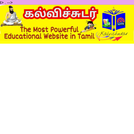
t>
.
-->