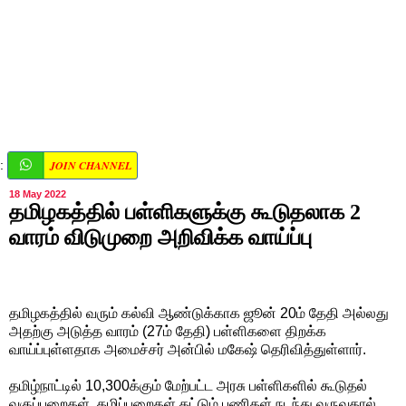
JOIN CHANNEL
:
18 May 2022
தமிழகத்தில் பள்ளிகளுக்கு கூடுதலாக 2
வாரம் விடுமுறை அறிவிக்க வாய்ப்பு
தமிழகத்தில் வரும் கல்வி ஆண்டுக்காக ஜூன் 20ம் தேதி அல்லது
அதற்கு அடுத்த வாரம் (27ம் தேதி) பள்ளிகளை திறக்க
வாய்ப்புள்ளதாக அமைச்சர் அன்பில் மகேஷ் தெரிவித்துள்ளார்.
தமிழ்நாட்டில் 10,300க்கும் மேற்பட்ட அரசு பள்ளிகளில் கூடுதல்
வகுப்பறைகள், கழிப்பறைகள் கட்டும் பணிகள் நடந்து வருவதால்,