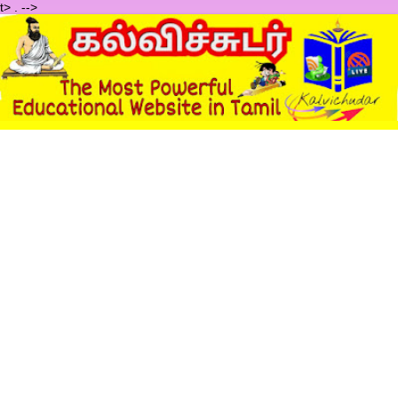
t>
.
-->