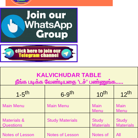
KALVICHUDAR TABLE
நீங்க படிக்க வேண்டியதை 'டச்' பண்ணுங்க.....
th
th
th
th
1-5
6-9
10
12
Main Menu
Main Menu
Main
Main
Menu
Menu
Materials &
Study Materials
Study
Study
Questions
Materials
Materials
Notes of Lesson
Notes of Lesson
Notes of
All