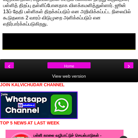
பள்ளித் திறப்பு தள்ளிப்போனதாக விளக்கமளித்துள்ளார். ஜூன்
13ம் தேதி பள்ளிகள் திறக்கப்படும் என அறிவிக்கப்பட்ட நிலையில்
கூடுதலாக 2 வாரம் விடுமுறை அளிக்கப்படும் என
எதிர்பார்க்கப்படுகிறது.
‹
›
Home
View web version
JOIN KALVICHUDAR CHANNEL
TOP 5 NEWS AT LAST WEEK
பள்ளி காலை வழிபாட்டுச் செயல்பாடுகள் -