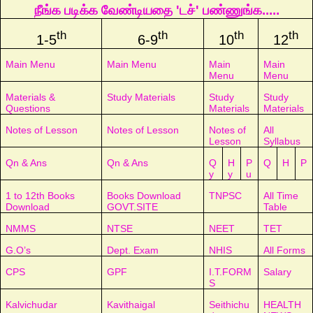
நீங்க படிக்க வேண்டியதை 'டச்' பண்ணுங்க.....
th
th
th
th
1-5
6-9
10
12
Main Menu
Main Menu
Main
Main
Menu
Menu
Materials &
Study Materials
Study
Study
Questions
Materials
Materials
Notes of Lesson
Notes of Lesson
Notes of
All
Lesson
Syllabus
Qn & Ans
Qn & Ans
Q
H
P
Q
H
P
y
y
u
1 to 12th Books
Books Download
TNPSC
All Time
Download
GOVT.SITE
Table
NMMS
NTSE
NEET
TET
G.O’s
Dept. Exam
NHIS
All Forms
CPS
GPF
I.T.FORM
Salary
S
Kalvichudar
Kavithaigal
Seithichu
HEALTH