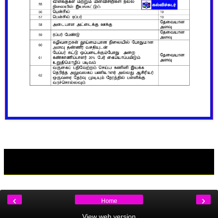
‹
›
Home
View web version