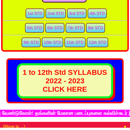
1st STD
2nd STD
3rd STD
4th STD
5th STD
6th STD
7th STD
8th STD
9th STD
10th STD
11th STD
12th STD
1 to 12th Std SYLLABUS
2022 - 2023
CLICK HERE
்டுகோள்! தங்களின் மேலான படைப்புகளை கல்விச்சுடர் இணைய 
▼