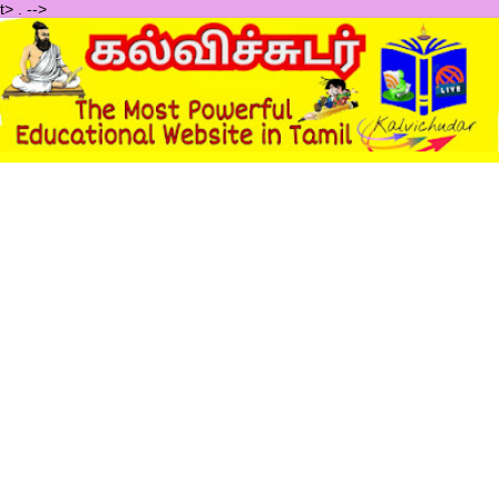
t>
.
-->