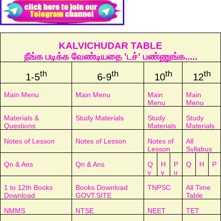
KALVICHUDAR TABLE
நீங்க படிக்க வேண்டியதை 'டச்' பண்ணுங்க.....
th
th
th
th
1-5
6-9
10
12
Main Menu
Main Menu
Main
Main
Menu
Menu
Materials &
Study Materials
Study
Study
Questions
Materials
Materials
Notes of Lesson
Notes of Lesson
Notes of
All
Lesson
Syllabus
Qn & Ans
Qn & Ans
Q
H
P
Q
H
P
y
y
u
1 to 12th Books
Books Download
TNPSC
All Time
Download
GOVT.SITE
Table
NMMS
NTSE
NEET
TET