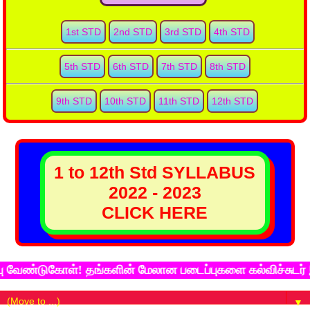
1st STD
2nd STD
3rd STD
4th STD
5th STD
6th STD
7th STD
8th STD
9th STD
10th STD
11th STD
12th STD
1 to 12th Std SYLLABUS
2022 - 2023
CLICK HERE
்டுகோள்! தங்களின் மேலான படைப்புகளை கல்விச்சுடர் இணைய 
▼