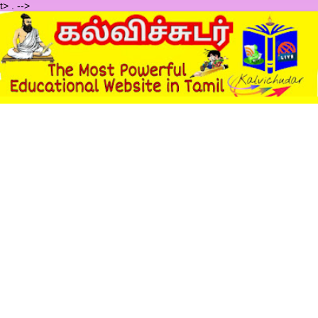
t>
.
-->