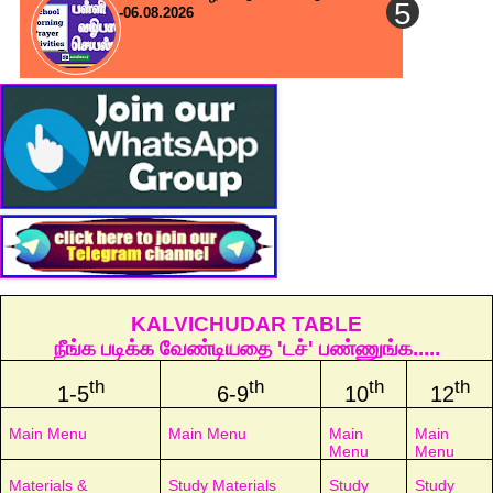
-06.08.2026
KALVICHUDAR TABLE
நீங்க படிக்க வேண்டியதை 'டச்' பண்ணுங்க.....
th
th
th
th
1-5
6-9
10
12
Main Menu
Main Menu
Main
Main
Menu
Menu
Materials &
Study Materials
Study
Study