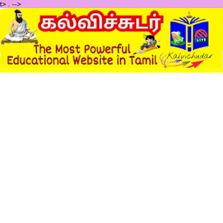
t>
.
-->