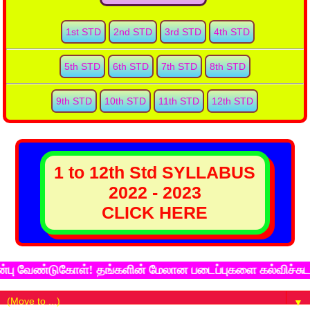
1st STD
2nd STD
3rd STD
4th STD
5th STD
6th STD
7th STD
8th STD
9th STD
10th STD
11th STD
12th STD
1 to 12th Std SYLLABUS
2022 - 2023
CLICK HERE
வேண்டுகோள்! தங்களின் மேலான படைப்புகளை கல்விச்சுடர் இண
▼