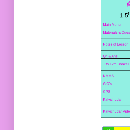
ந
t
1-5
Main Menu
Materials & Ques
Notes of Lesson
Qn & Ans
1 to 12th Books
NMMS
G.O’s
CPS
Kalvichudar
Kalvichudar Vid