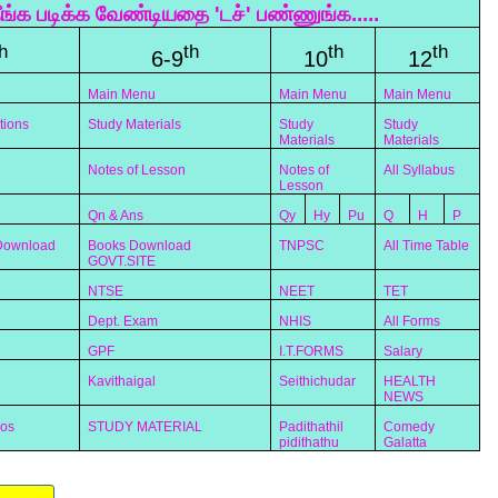
ீங்க படிக்க வேண்டியதை 'டச்' பண்ணுங்க.....
h
th
th
th
6-9
10
12
Main Menu
Main Menu
Main Menu
tions
Study Materials
Study
Study
Materials
Materials
Notes of Lesson
Notes of
All Syllabus
Lesson
Qn & Ans
Qy
Hy
Pu
Q
H
P
 Download
Books Download
TNPSC
All Time Table
GOVT.SITE
NTSE
NEET
TET
Dept. Exam
NHIS
All Forms
GPF
I.T.FORMS
Salary
Kavithaigal
Seithichudar
HEALTH
NEWS
eos
STUDY MATERIAL
Padithathil
Comedy
pidithathu
Galatta