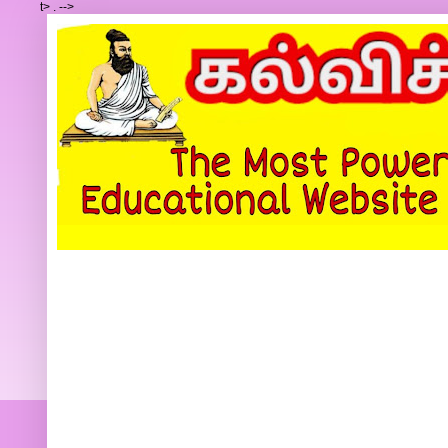
t>
.
-->