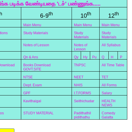
ீங்க படிக்க வேண்டியதை 'டச்' பண்ணுங்க.....
h
th
th
th
6-9
10
12
Main Menu
Main Menu
Main Menu
tions
Study Materials
Study
Study
Materials
Materials
Notes of Lesson
Notes of
All Syllabus
Lesson
Qn & Ans
Qy
Hy
Pu
Q
H
P
 Download
Books Download
TNPSC
All Time Table
GOVT.SITE
NTSE
NEET
TET
Dept. Exam
NHIS
All Forms
GPF
I.T.FORMS
Salary
Kavithaigal
Seithichudar
HEALTH
NEWS
eos
STUDY MATERIAL
Padithathil
Comedy
pidithathu
Galatta