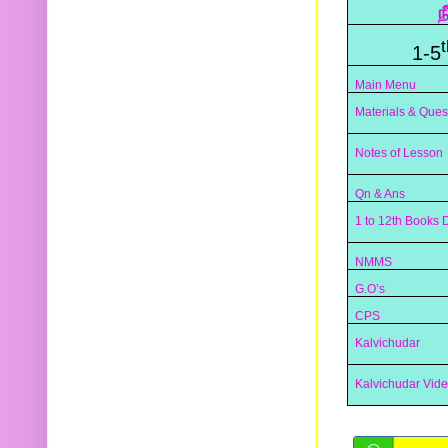
ந
t
1-5
Main Menu
Materials & Ques
Notes of Lesson
Qn & Ans
1 to 12th Books
NMMS
G.O’s
CPS
Kalvichudar
Kalvichudar Vid