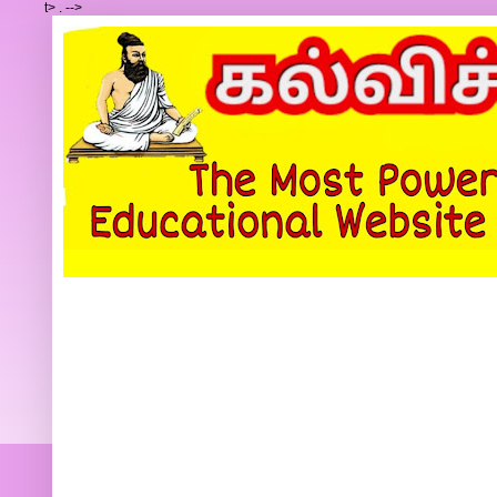
t>
.
-->