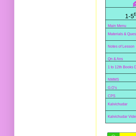
ந
t
1-5
Main Menu
Materials & Ques
Notes of Lesson
Qn & Ans
1 to 12th Books
NMMS
G.O’s
CPS
Kalvichudar
Kalvichudar Vid