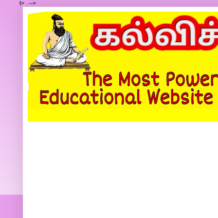
t>
.
-->