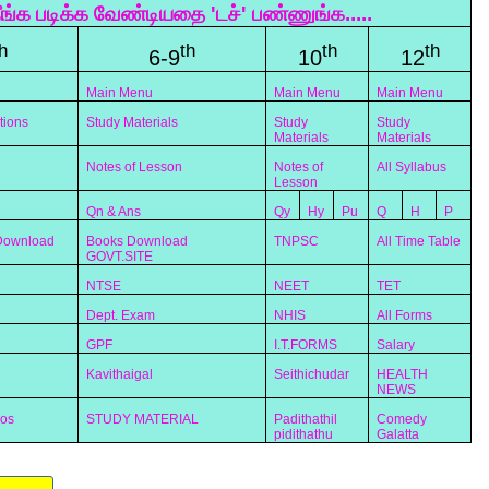
ீங்க படிக்க வேண்டியதை 'டச்' பண்ணுங்க.....
h
th
th
th
6-9
10
12
Main Menu
Main Menu
Main Menu
tions
Study Materials
Study
Study
Materials
Materials
Notes of Lesson
Notes of
All Syllabus
Lesson
Qn & Ans
Qy
Hy
Pu
Q
H
P
 Download
Books Download
TNPSC
All Time Table
GOVT.SITE
NTSE
NEET
TET
Dept. Exam
NHIS
All Forms
GPF
I.T.FORMS
Salary
Kavithaigal
Seithichudar
HEALTH
NEWS
eos
STUDY MATERIAL
Padithathil
Comedy
pidithathu
Galatta