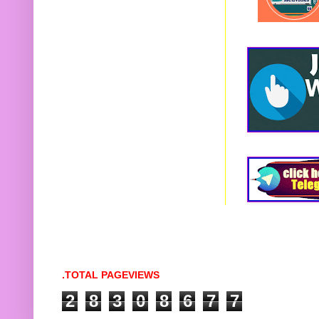
.TOTAL PAGEVIEWS
2
8
3
0
8
6
7
7