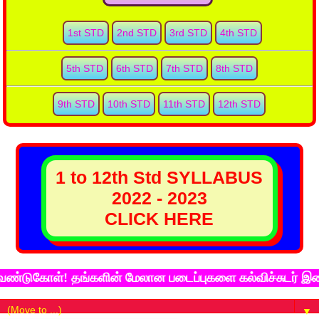
1st STD
2nd STD
3rd STD
4th STD
5th STD
6th STD
7th STD
8th STD
9th STD
10th STD
11th STD
12th STD
1 to 12th Std SYLLABUS
2022 - 2023
CLICK HERE
டுகோள்! தங்களின் மேலான படைப்புகளை கல்விச்சுடர் இணைய த
▼