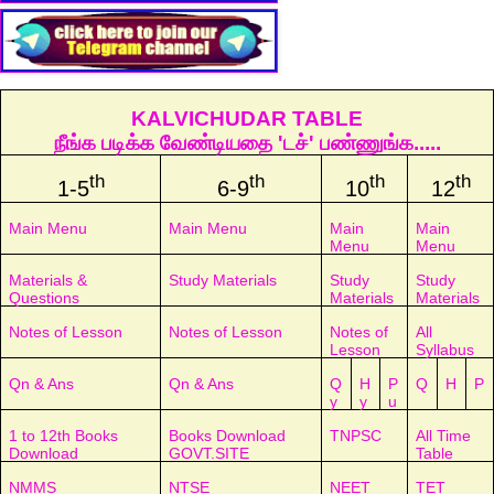
KALVICHUDAR TABLE
நீங்க படிக்க வேண்டியதை 'டச்' பண்ணுங்க.....
th
th
th
th
1-5
6-9
10
12
Main Menu
Main Menu
Main
Main
Menu
Menu
Materials &
Study Materials
Study
Study
Questions
Materials
Materials
Notes of Lesson
Notes of Lesson
Notes of
All
Lesson
Syllabus
Qn & Ans
Qn & Ans
Q
H
P
Q
H
P
y
y
u
1 to 12th Books
Books Download
TNPSC
All Time
Download
GOVT.SITE
Table
NMMS
NTSE
NEET
TET