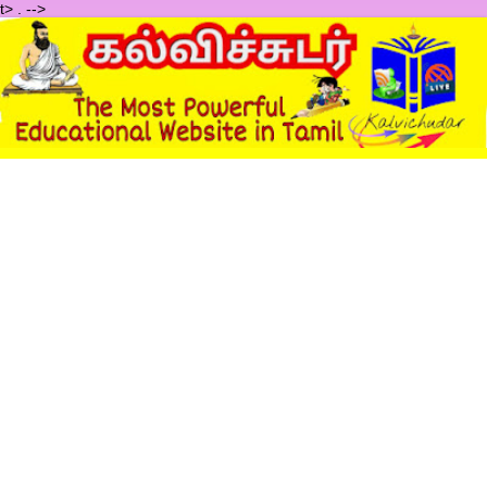
t>
.
-->