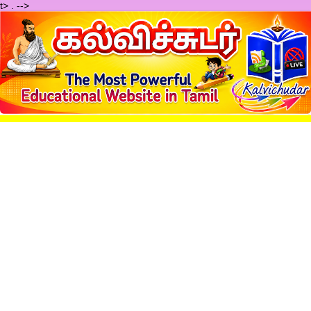
t>
.
-->