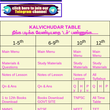
KALVICHUDAR TABLE
நீங்க படிக்க வேண்டியதை 'டச்' பண்ணுங்க.....
th
th
th
th
1-5
6-9
10
12
Main Menu
Main Menu
Main
Main
Menu
Menu
Materials &
Study Materials
Study
Study
Questions
Materials
Materials
Notes of Lesson
Notes of Lesson
Notes of
All
Lesson
Syllabus
Qn & Ans
Qn & Ans
Q
H
P
Q
H
P
y
y
u
1 to 12th Books
Books Download
TNPSC
All Time
Download
GOVT.SITE
Table
NMMS
NTSE
NEET
TET