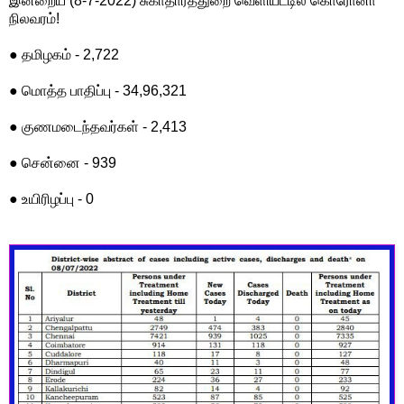
இன்றைய (8-7-2022) சுகாதாரத்துறை வெளியீட்டில் கொரோனா
நிலவரம்!
● தமிழகம் - 2,722
● மொத்த பாதிப்பு - 34,96,321
● குணமடைந்தவர்கள் - 2,413
● சென்னை - 939
● உயிரிழப்பு - 0