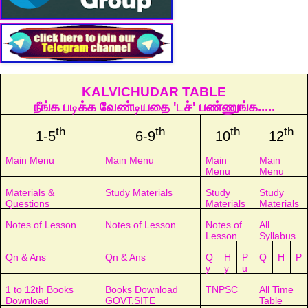
KALVICHUDAR TABLE
நீங்க படிக்க வேண்டியதை 'டச்' பண்ணுங்க.....
th
th
th
th
1-5
6-9
10
12
Main Menu
Main Menu
Main
Main
Menu
Menu
Materials &
Study Materials
Study
Study
Questions
Materials
Materials
Notes of Lesson
Notes of Lesson
Notes of
All
Lesson
Syllabus
Qn & Ans
Qn & Ans
Q
H
P
Q
H
P
y
y
u
1 to 12th Books
Books Download
TNPSC
All Time
Download
GOVT.SITE
Table