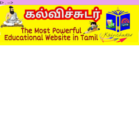
t>
.
-->