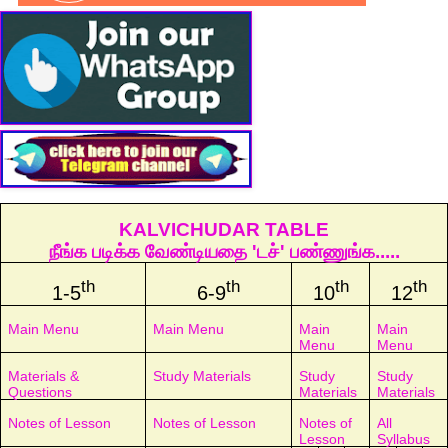
KALVICHUDAR TABLE
நீங்க படிக்க வேண்டியதை 'டச்' பண்ணுங்க.....
th
th
th
th
1-5
6-9
10
12
Main Menu
Main Menu
Main
Main
Menu
Menu
Materials &
Study Materials
Study
Study
Questions
Materials
Materials
Notes of Lesson
Notes of Lesson
Notes of
All
Lesson
Syllabus