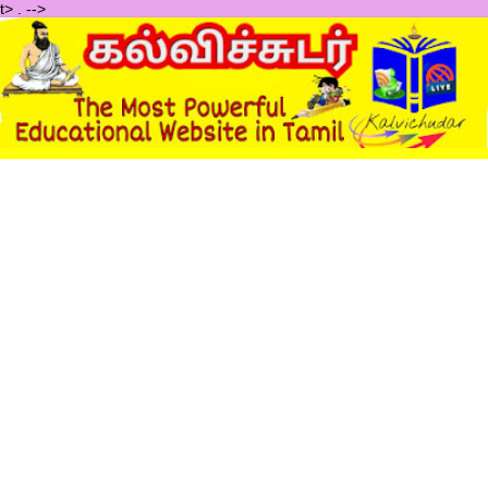
t>
.
-->