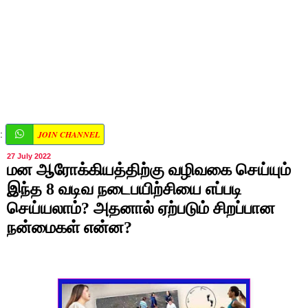
JOIN CHANNEL
:
27 July 2022
மன ஆரோக்கியத்திற்கு வழிவகை செய்யும்
இந்த 8 வடிவ நடைபயிற்சியை எப்படி
செய்யலாம்? அதனால் ஏற்படும் சிறப்பான
நன்மைகள் என்ன?