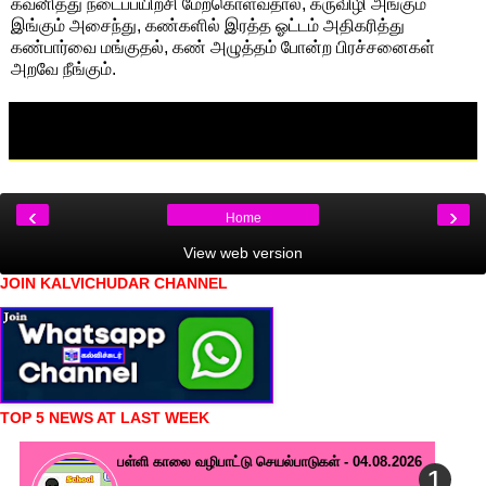
கவனித்து நடைப்பயிற்சி மேற்கொள்வதால், கருவிழி அங்கும்
இங்கும் அசைந்து, கண்களில் இரத்த ஓட்டம் அதிகரித்து
கண்பார்வை மங்குதல், கண் அழுத்தம் போன்ற பிரச்சனைகள்
அறவே நீங்கும்.
‹
›
Home
View web version
JOIN KALVICHUDAR CHANNEL
TOP 5 NEWS AT LAST WEEK
பள்ளி காலை வழிபாட்டு செயல்பாடுகள் - 04.08.2026