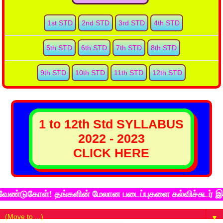
1st STD
2nd STD
3rd STD
4th STD
5th STD
6th STD
7th STD
8th STD
9th STD
10th STD
11th STD
12th STD
1 to 12th Std SYLLABUS
2022 - 2023
CLICK HERE
ுகோள்! தங்களின் மேலான படைப்புகளை கல்விச்சுடர் இணைய தள
▼