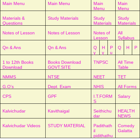
Main Menu
Main Menu
Main
Main
Menu
Menu
Materials &
Study Materials
Study
Study
Questions
Materials
Materials
Notes of Lesson
Notes of Lesson
Notes of
All
Lesson
Syllabus
Qn & Ans
Qn & Ans
Q
H
P
Q
H
P
y
y
u
1 to 12th Books
Books Download
TNPSC
All Time
Download
GOVT.SITE
Table
NMMS
NTSE
NEET
TET
G.O’s
Dept. Exam
NHIS
All Forms
CPS
GPF
I.T.FORM
Salary
S
Kalvichudar
Kavithaigal
Seithichu
HEALTH
dar
NEWS
Kalvichudar Videos
STUDY MATERIAL
Padithath
Comedy
il
Galatta
pidithathu