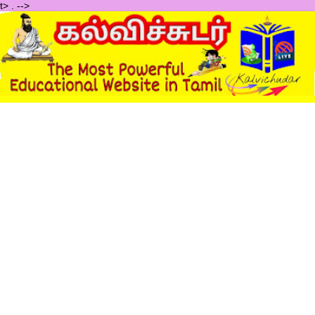
t>
.
-->