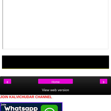
‹
›
Home
View web version
JOIN KALVICHUDAR CHANNEL