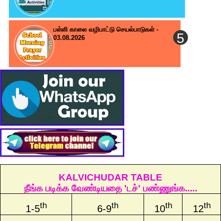
பள்ளி காலை வழிபாட்டு செயல்பாடுகள் -
03.08.2026
KALVICHUDAR TABLE
நீங்க படிக்க வேண்டியதை 'டச்' பண்ணுங்க.....
th
th
th
th
1-5
6-9
10
12