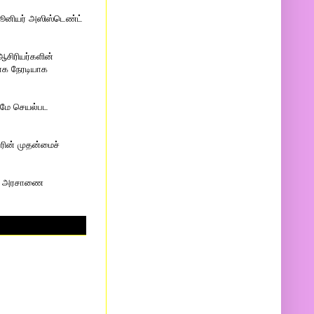
 ஜூனியர் அஸிஸ்டெண்ட்
ஆசிரியர்களின்
ாக நேரடியாக
ுமே செயல்பட
ரின் முதன்மைச்
யில் அரசாணை