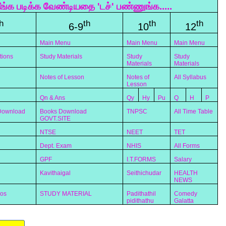
ீங்க படிக்க வேண்டியதை 'டச்' பண்ணுங்க.....
h
th
th
th
6-9
10
12
Main Menu
Main Menu
Main Menu
tions
Study Materials
Study
Study
Materials
Materials
Notes of Lesson
Notes of
All Syllabus
Lesson
Qn & Ans
Qy
Hy
Pu
Q
H
P
 Download
Books Download
TNPSC
All Time Table
GOVT.SITE
NTSE
NEET
TET
Dept. Exam
NHIS
All Forms
GPF
I.T.FORMS
Salary
Kavithaigal
Seithichudar
HEALTH
NEWS
eos
STUDY MATERIAL
Padithathil
Comedy
pidithathu
Galatta