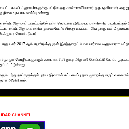
ி மாவட்ட கல்வி அலுவலர்களுக்கு மட்டும் ஒரு கண்காணிப்பாளர் ஒரு உதவியாளர் ஒரு
்ற நிலை உருவாக வாய்ப்பு உள்ளது
கல்வி அலுவலர் மாவட்டத்தில் உள்ள தொடக்க நடுநிலைப் பள்ளிகளில் பணியாற்றும் 
்டார கல்வி அலுவலர்களின் துணையோடு தீர்த்து வைப்பார் அவருக்கு உயர் அலுவலர
யக்குனர் செயல்படுவார்
ி அலுவலர் 2017 ஆம் ஆண்டுக்கு முன் இருந்ததைப் போல பார்வை அலுவலராக மட்ட
து முன்மொழிவுகளுக்கும் உண்டான நிதி துறை அனுமதி பெறப்பட்டு கோப்பு முதல்வ
ப்பப்பட்டுள்ளது.
னும் பத்து நாட்களுக்குள் புதிய நிர்வாகக் கட்டமைப்பு நடைமுறைக்கு வரும் வகை
்ளதாக அறிகிறோம்.
HUDAR CHANNEL