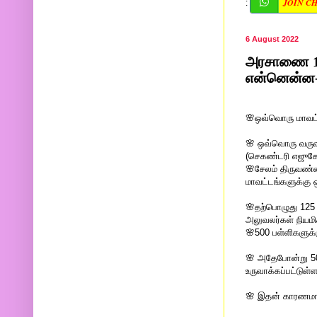
JOIN C
:
6 August 2022
அரசாணை 101
என்னென்ன-
🌸ஒவ்வொரு மாவட்ட
🌸 ஒவ்வொரு வருவா
(செகண்டரி எஜுகேஷ
🌸சேலம் திருவண்
மாவட்டங்களுக்கு 
🌸தற்பொழுது 125
அலுவலர்கள் நியமிக
🌸500 பள்ளிகளுக்
🌸 அதேபோன்று 50 
உருவாக்கப்பட்டுள
🌸 இதன் காரணமாக