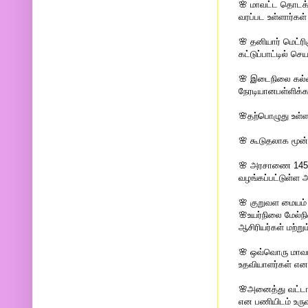
🌸 மாவட்ட தொடக்க
வரப்பட உள்ளார்கள்
🌸 தனியார் மெட்ர
கட்டுப்பாட்டில் செ
🌸 இடைநிலை கல்வ
நேரடியானபள்ளிக்க
🌸தற்பொழுது உள்
🌸 கூடுதலாக மூன
🌸 அரசாணை 145 
வழங்கப்பட்டுள்ள அ
🌸 குறுவள மையம் 
🌸உயர்நிலை மேல்
ஆசிரியர்கள் மற்ற
🌸 ஒவ்வொரு மாவட
உதவியாளர்கள் என 
🌸அனைத்து வட்டார
என பணியிடம் உருவ