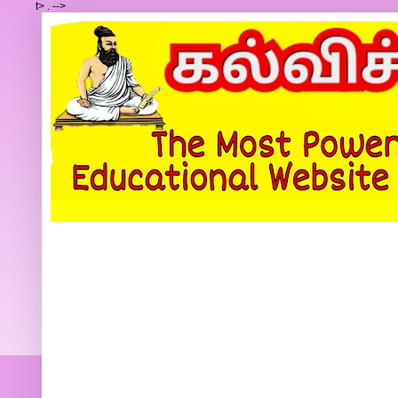
t>
.
-->