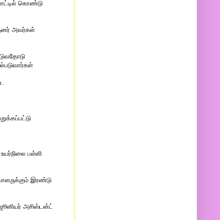
ாட்டில் கொண்டு
ுனர் அவர்கள்
படுவதோடு
்படுவார்கள்
ன.
க்கப்பட்டு
உயர்நிலை பள்ளி
ாளருக்கும் இரண்டு
ஜூனியர் அசிஸ்டன்ட்