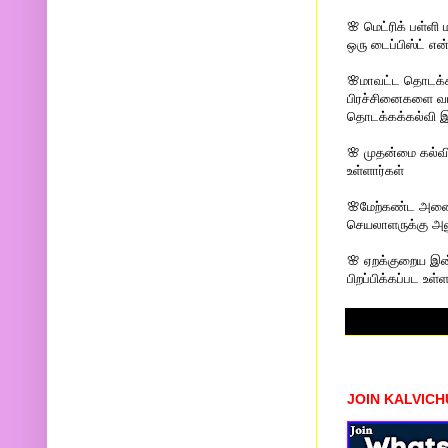
🌸 மெட்ரிக் பள்ள
ஒரு டைப்பிஸ்ட் என
🌸மாவட்ட தொடக்க 
பிரச்சினைகளை வட
தொடக்கக்கல்வி இ
🌸 முதன்மை கல்வ
உள்ளார்கள்
🌸மேற்கண்ட அனைத்
செயலாளருக்கு அனு
🌸 ஏறக்குறைய இன்
பிறப்பிக்கப்பட உள
JOIN KALVIC