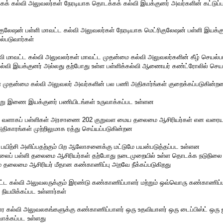
க் கல்வி அலுவலர்கள் நேரடியாக தொடக்கக் கல்வி இயக்குனர் அவர்களின் கட்டுப்ப
ிகுலேஷன் பள்ளி மாவட்ட கல்வி அலுவலர்கள் நேரடியாக மெட்ரிகுலேஷன் பள்ளி இயக்க
யல்படுவார்கள்
ி மாவட்ட கல்வி அலுவலர்கள் மாவட்ட முதன்மை கல்வி அலுவலர்களின் கீழ் செயல்
ல்வி இயக்குனர் அல்லது தற்போது உள்ள பள்ளிக்கல்வி ஆணையர் கண்ட்ரோலில் செயல
ள முதன்மை கல்வி அலுவலர் அவர்களின் பல பணி அதிகார்ங்கள் குறைக்கப்படுகின்ற
்று இணை இயக்குனர் பணியிடங்கள் உருவாக்கப்பட உள்ளன
வளாகப் பள்ளிகள் அரசாணை 202 குறுவள மைய தலைமை ஆசிரியர்கள் என வரையறு
திகாரங்கள் முற்றிலுமாக ரத்து செய்யப்படுகின்றன
பயிற்சி அளிப்பதற்கும் பிற ஆலோசனைக்கு மட்டுமே பயன்படுத்தப்பட உள்ளன
நிலைப் பள்ளி தலைமை ஆசிரியர்கள் தற்போது நடைமுறையில் உள்ள தொடக்க நடுநிலை 
ும் தலைமை ஆசிரியர் மீதான கண்காணிப்பு அறவே நீக்கப்படுகிறது
்ட கல்வி அலுவலருக்கும் இரண்டு கண்காணிப்பாளர் மற்றும் ஒவ்வொரு கண்காணிப்ப
நியமிக்கப்பட உள்ளார்கள்
 கல்வி அலுவலகங்களுக்கு கண்காணிப்பாளர் ஒரு உதவியாளர் ஒரு டைப்பிஸ்ட் ஒரு 
ாக்கப்பட உள்ளது