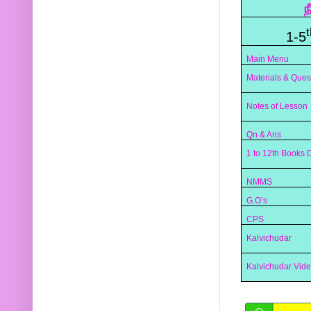
ந
t
1-5
Main Menu
Materials & Ques
Notes of Lesson
Qn & Ans
1 to 12th Books
NMMS
G.O’s
CPS
Kalvichudar
Kalvichudar Vid