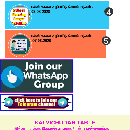
பள்ளி காலை வழிபாட்டு செயல்பாடுகள் -
03.08.2026
பள்ளி காலை வழிபாட்டு செயல்பாடுகள்
-07.08.2026
KALVICHUDAR TABLE
நீங்க படிக்க வேண்டியதை 'டச்' பண்ணுங்க.....