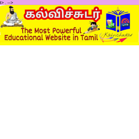
t>
.
-->