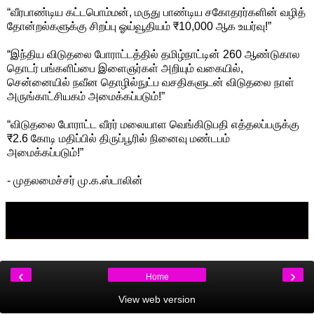
“வீரபாண்டிய கட்டபொம்மன், மருது பாண்டிய சகோதரர்களின் வழித்
தோன்றல்களுக்கு சிறப்பு ஓய்வூதியம் ₹10,000 ஆக உயர்வு!”
“இந்திய விடுதலை போராட்டத்தில் தமிழ்நாட்டின் 260 ஆண்டுகால
தொடர் பங்களிப்பை இளைஞர்கள் அறியும் வகையில்,
சென்னையில் நவீன தொழில்நுட்ப வசதிகளுடன் விடுதலை நாள்
அருங்காட்சியகம் அமைக்கப்படும்!”
“விடுதலை போராட்ட வீரர் மலையாள வெங்கிடுபதி எத்தலப்பருக்கு
₹2.6 கோடி மதிப்பில் திருப்பூரில் நினைவு மண்டபம்
அமைக்கப்படும்!”
- முதலமைச்சர் மு.க.ஸ்டாலின்
‹
›
Home
View web version