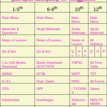
th
th
th
th
1-5
6-9
10
12
Main Menu
Main Menu
Main
Main
Menu
Menu
Materials &
Study Materials
Study
Study
Questions
Materials
Materials
Notes of Lesson
Notes of Lesson
Notes of
All
Lesson
Syllabus
Qn & Ans
Qn & Ans
Q
H
P
Q
H
P
y
y
u
1 to 12th Books
Books Download
TNPSC
All Time
Download
GOVT.SITE
Table
NMMS
NTSE
NEET
TET
G.O’s
Dept. Exam
NHIS
All Forms
CPS
GPF
I.T.FORM
Salary
S
Kalvichudar
Kavithaigal
Seithichu
HEALTH
dar
NEWS