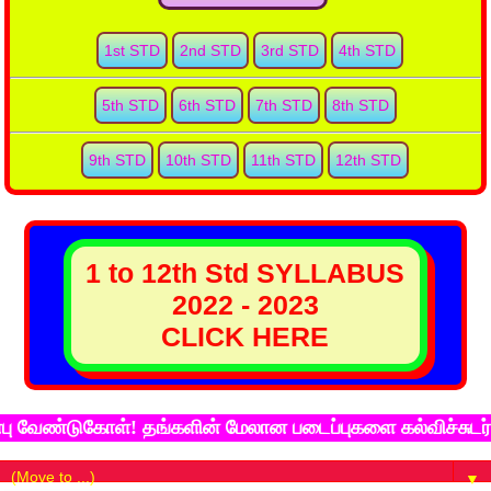
1st STD
2nd STD
3rd STD
4th STD
5th STD
6th STD
7th STD
8th STD
9th STD
10th STD
11th STD
12th STD
1 to 12th Std SYLLABUS
2022 - 2023
CLICK HERE
ண்டுகோள்! தங்களின் மேலான படைப்புகளை கல்விச்சுடர் இணைய
▼