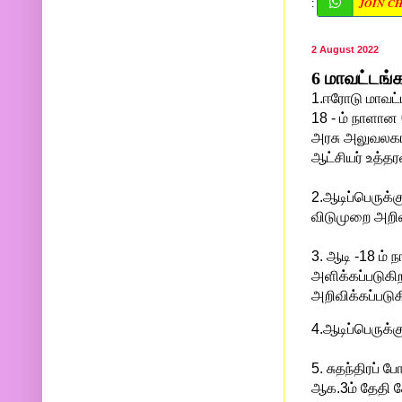
JOIN C
:
2 August 2022
6 மாவட்டங்
1.ஈரோடு மாவட்ட
18 - ம் நாளான
அரசு அலுவலகங்
ஆட்சியர் உத்தரவ
2.
ஆடிப்பெருக்
விடுமுறை அறிவி
3. ஆடி -18 ம்
அளிக்கப்படுகி
அறிவிக்கப்படு
4.ஆடிப்பெருக்
5. சுதந்திரப் 
ஆக.3ம் தேதி சே