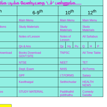
ீங்க படிக்க வேண்டியதை 'டச்' பண்ணுங்க.....
h
th
th
th
6-9
10
12
Main Menu
Main Menu
Main Menu
tions
Study Materials
Study
Study
Materials
Materials
Notes of Lesson
Notes of
All Syllabus
Lesson
Qn & Ans
Qy
Hy
Pu
Q
H
P
 Download
Books Download
TNPSC
All Time Table
GOVT.SITE
NTSE
NEET
TET
Dept. Exam
NHIS
All Forms
GPF
I.T.FORMS
Salary
Kavithaigal
Seithichudar
HEALTH
NEWS
eos
STUDY MATERIAL
Padithathil
Comedy
pidithathu
Galatta