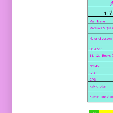
ந
t
1-5
Main Menu
Materials & Ques
Notes of Lesson
Qn & Ans
1 to 12th Books
NMMS
G.O’s
CPS
Kalvichudar
Kalvichudar Vid