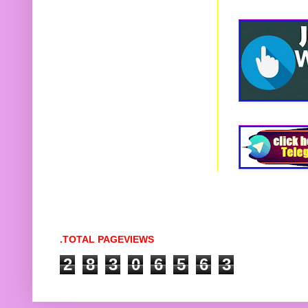
.TOTAL PAGEVIEWS
2
8
3
0
6
5
6
3