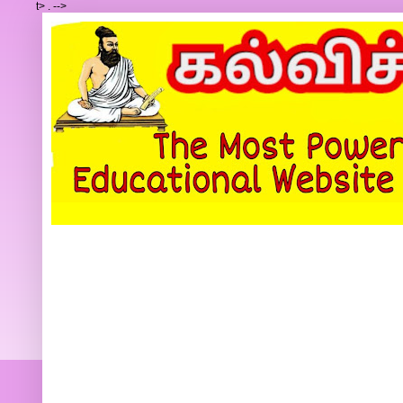
t>
.
-->