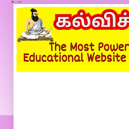
t>
.
-->