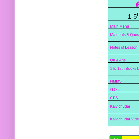
ந
t
1-5
Main Menu
Materials & Ques
Notes of Lesson
Qn & Ans
1 to 12th Books
NMMS
G.O’s
CPS
Kalvichudar
Kalvichudar Vid