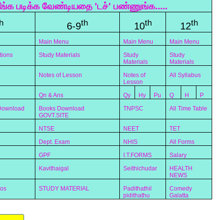
ீங்க படிக்க வேண்டியதை 'டச்' பண்ணுங்க.....
h
th
th
th
6-9
10
12
Main Menu
Main Menu
Main Menu
tions
Study Materials
Study
Study
Materials
Materials
Notes of Lesson
Notes of
All Syllabus
Lesson
Qn & Ans
Qy
Hy
Pu
Q
H
P
 Download
Books Download
TNPSC
All Time Table
GOVT.SITE
NTSE
NEET
TET
Dept. Exam
NHIS
All Forms
GPF
I.T.FORMS
Salary
Kavithaigal
Seithichudar
HEALTH
NEWS
eos
STUDY MATERIAL
Padithathil
Comedy
pidithathu
Galatta