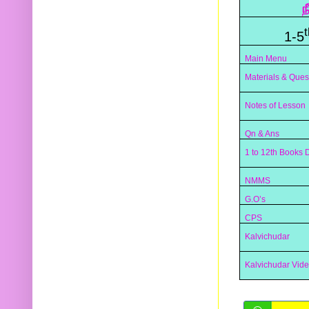
ந
t
1-5
Main Menu
Materials & Ques
Notes of Lesson
Qn & Ans
1 to 12th Books
NMMS
G.O’s
CPS
Kalvichudar
Kalvichudar Vid