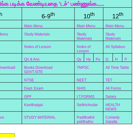
ீங்க படிக்க வேண்டியதை 'டச்' பண்ணுங்க.....
h
th
th
th
6-9
10
12
Main Menu
Main Menu
Main Menu
tions
Study Materials
Study
Study
Materials
Materials
Notes of Lesson
Notes of
All Syllabus
Lesson
Qn & Ans
Qy
Hy
Pu
Q
H
P
 Download
Books Download
TNPSC
All Time Table
GOVT.SITE
NTSE
NEET
TET
Dept. Exam
NHIS
All Forms
GPF
I.T.FORMS
Salary
Kavithaigal
Seithichudar
HEALTH
NEWS
eos
STUDY MATERIAL
Padithathil
Comedy
pidithathu
Galatta