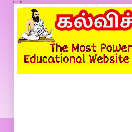
t>
.
-->