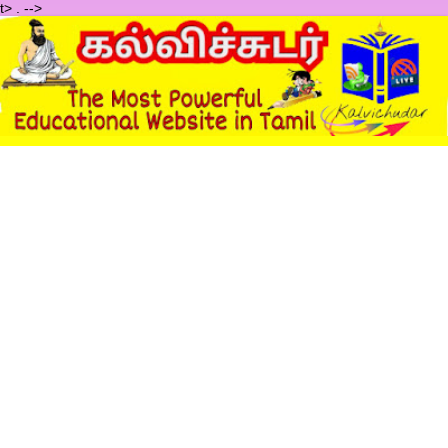
t>
.
-->