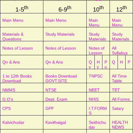
th
th
th
th
1-5
6-9
10
12
Main Menu
Main Menu
Main
Main
Menu
Menu
Materials &
Study Materials
Study
Study
Questions
Materials
Materials
Notes of Lesson
Notes of Lesson
Notes of
All
Lesson
Syllabus
Qn & Ans
Qn & Ans
Q
H
P
Q
H
P
y
y
u
1 to 12th Books
Books Download
TNPSC
All Time
Download
GOVT.SITE
Table
NMMS
NTSE
NEET
TET
G.O’s
Dept. Exam
NHIS
All Forms
CPS
GPF
I.T.FORM
Salary
S
Kalvichudar
Kavithaigal
Seithichu
HEALTH
dar
NEWS