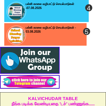
பள்ளி காலை வழிபாட்டு செயல்பாடுகள்
-07.08.2026
பள்ளி காலை வழிபாட்டு செயல்பாடுகள் -
03.08.2026
KALVICHUDAR TABLE
நீங்க படிக்க வேண்டியதை 'டச்' பண்ணுங்க.....