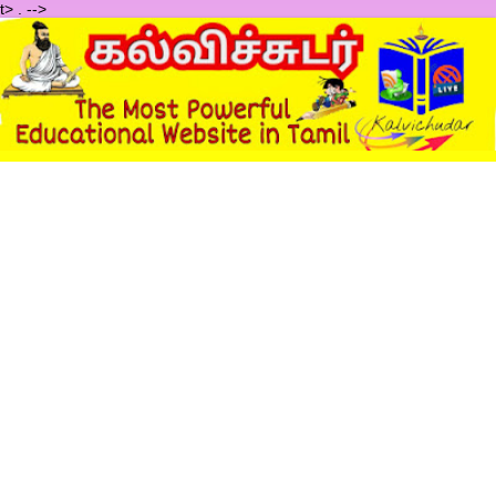
t>
.
-->