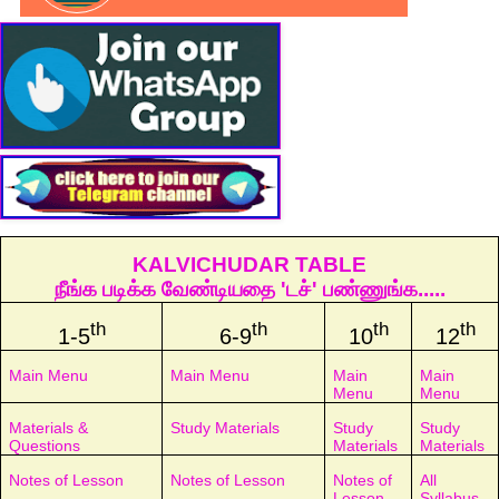
KALVICHUDAR TABLE
நீங்க படிக்க வேண்டியதை 'டச்' பண்ணுங்க.....
th
th
th
th
1-5
6-9
10
12
Main Menu
Main Menu
Main
Main
Menu
Menu
Materials &
Study Materials
Study
Study
Questions
Materials
Materials
Notes of Lesson
Notes of Lesson
Notes of
All
Lesson
Syllabus