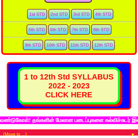
1st STD
2nd STD
3rd STD
4th STD
5th STD
6th STD
7th STD
8th STD
9th STD
10th STD
11th STD
12th STD
1 to 12th Std SYLLABUS
2022 - 2023
CLICK HERE
கோள்! தங்களின் மேலான படைப்புகளை கல்விச்சுடர் இணைய தளத
▼