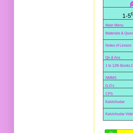
ந
t
1-5
Main Menu
Materials & Ques
Notes of Lesson
Qn & Ans
1 to 12th Books
NMMS
G.O’s
CPS
Kalvichudar
Kalvichudar Vid