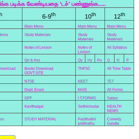
ீங்க படிக்க வேண்டியதை 'டச்' பண்ணுங்க.....
h
th
th
th
6-9
10
12
Main Menu
Main Menu
Main Menu
tions
Study Materials
Study
Study
Materials
Materials
Notes of Lesson
Notes of
All Syllabus
Lesson
Qn & Ans
Qy
Hy
Pu
Q
H
P
 Download
Books Download
TNPSC
All Time Table
GOVT.SITE
NTSE
NEET
TET
Dept. Exam
NHIS
All Forms
GPF
I.T.FORMS
Salary
Kavithaigal
Seithichudar
HEALTH
NEWS
eos
STUDY MATERIAL
Padithathil
Comedy
pidithathu
Galatta