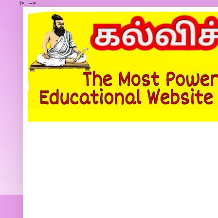
t>
.
-->