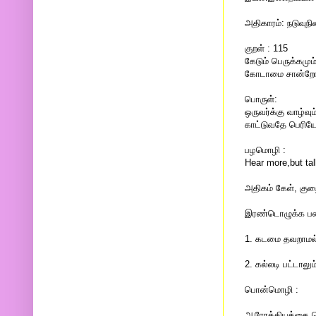
அதிகாரம்: நடுவு
குறள் : 115
கேடும் பெருக்கமும
கோடாமை சான்றோர
பொருள்:
ஒருவர்க்கு வாழ்வு
காட்டுவதே பெரியோ
பழமொழி :
Hear more,but tal
அதிகம் கேள், கு
இரண்டொழுக்க பண்
1. கடமை தவறாமல்
2. கல்லடி பட்டாலு
பொன்மொழி :
ஆரோக்கியத்தை பெற