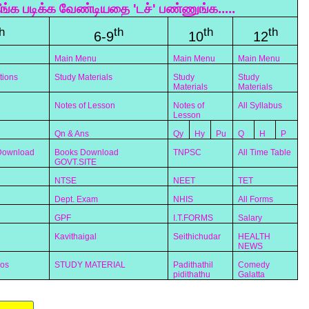
ீங்க படிக்க வேண்டியதை 'டச்' பண்ணுங்க.....
h
th
th
th
6-9
10
12
Main Menu
Main Menu
Main Menu
tions
Study Materials
Study
Study
Materials
Materials
Notes of Lesson
Notes of
All Syllabus
Lesson
Qn & Ans
Qy
Hy
Pu
Q
H
P
 Download
Books Download
TNPSC
All Time Table
GOVT.SITE
NTSE
NEET
TET
Dept. Exam
NHIS
All Forms
GPF
I.T.FORMS
Salary
Kavithaigal
Seithichudar
HEALTH
NEWS
eos
STUDY MATERIAL
Padithathil
Comedy
pidithathu
Galatta