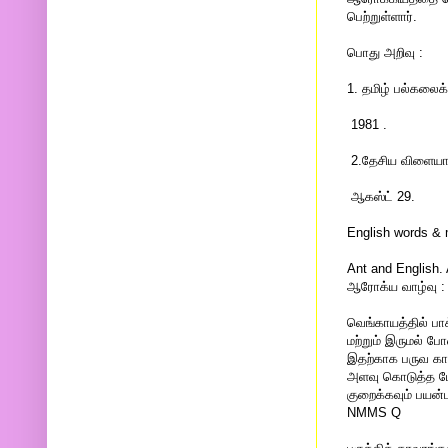
பெற்றுள்ளார்.
பொது அறிவு :
1. தமிழ் பல்கலைக
1981 .
2.தேசிய விளையாட
ஆகஸ்ட் 29.
English words & 
Ant and English. 
ஆரோக்ய வாழ்வு :
வெங்காயத்தில் பாக்
மற்றும் இருமல் போ
இதற்காக பருவ கா
அளவு கொடுத்த போ
குறைக்கவும் பயன்ப
NMMS Q