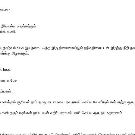
நிலைமை
் இல்லல்ல நெஞ்சத்துக்
்க் கணி.
ம், தாழ்வும் உலக இயற்கை; அந்த இரு நிலைமையிலும் நடுவுநிலையுடன் இருந்து நீதி த
ர்க்கு அழகாகும்.
k less.
றைவாக பேச
புகள் :
 உதிக்கும் சூரியன் நாம் நமது கடமையை தவறாமல் செய்ய வேண்டும் என்பதற்கு ஒர
ம் கனி தரும் மரங்கள் நாம் பலன் எதிர் பாராமல் பணி செய்ய ஒரு நல் உதாரணம்.
்றுள்ள ஒருவர் நம்பிக்கையை பெற்றுள்ளார்; நம்பிக்கையைப் பெற்றுள்ள ஒருவர் எல்ல