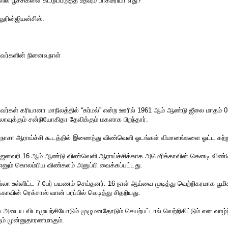
ில் பூச்சிகளை கட்டுப்படுத்த உதவும் பாக்டீரியா எது?
துரின்ஜியன்சிஸ்.
வர்களின் நினைவுநாள்
ர்கள் கரியானா மாநிலத்தில் “கர்மல்” என்ற ஊரில் 1961 ஆம் ஆண்டு ஜீலை மாதம் 03
லாவுக்கும் சன்நியோகிதா தேவிக்கும் மகளாக பிறந்தார்.
நாசா ஆராய்ச்சி கூடத்தில் இணைந்து விண்வெளி ஓடங்கள் விமானங்களை ஓட்ட கற்
ஜனவரி 16 ஆம் ஆண்டு விண்வெளி ஆராய்ச்சிக்காக அமெரிக்காவின் கெனடி விண்வ
எனும் கொலம்பிய விண்கலம் அனுப்பி வைக்கப்பட்டது.
லா உள்ளிட்ட 7 பேர் பயணம் செய்தனர். 16 நாள் ஆய்வை முடித்து வெற்றிகரமாக பூமிக்
ாவின் ரெக்சாஸ் வான் பரப்பில் வெடித்து சிதறியது.
அடைய விடாமுயற்சியோடும் முழுமனதோடும் செயற்பட்டால் வெற்றிகிட்டும் என வாழ்ந
ும் முன்னுதாரணமாகும்.