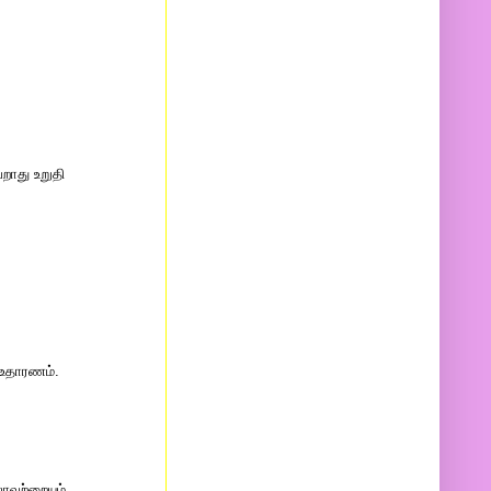
வறாது உறுதி
ு உதாரணம்.
ாவற்றையும்