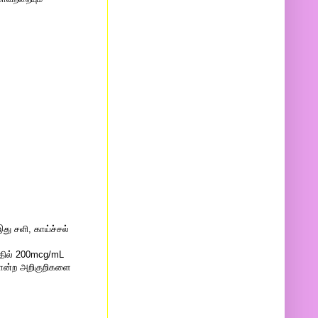
இது சளி, காய்ச்சல்
தில் 200mcg/mL
ோன்ற அறிகுறிகளை