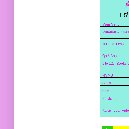
ந
t
1-5
Main Menu
Materials & Ques
Notes of Lesson
Qn & Ans
1 to 12th Books
NMMS
G.O’s
CPS
Kalvichudar
Kalvichudar Vid