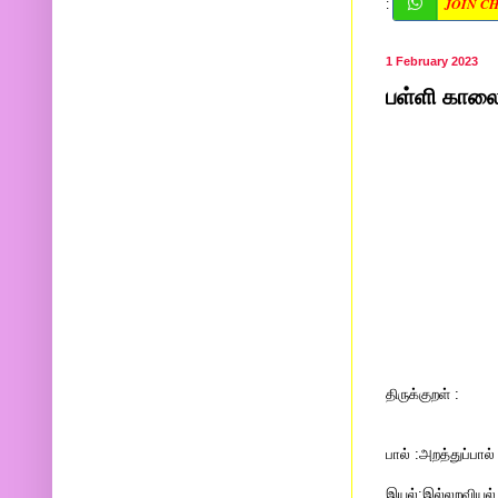
JOIN C
:
1 February 2023
பள்ளி காலை 
திருக்குறள் :
பால் :அறத்துப்பால
இயல்:இல்லறவியல