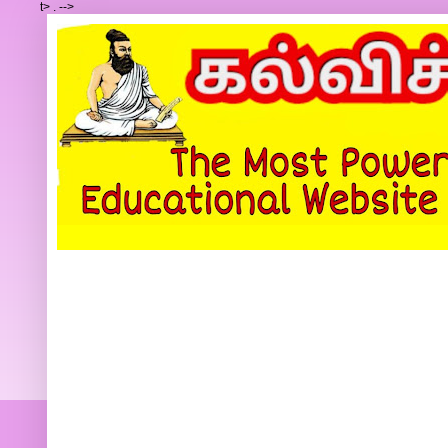
t>
.
-->