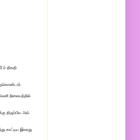
 ம் திகதி
றுகொண்டார்.
ெளி நிலையத்தில்
கு திரும்பிய அவ்
்து காட்டிய இவரது