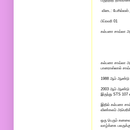
பருத்தித் தாவரங்கள
விடை: பேசில்லஸ் 
பிப்ரவரி 01
கல்பனா சாவ்லா அ
கல்பனா சாவ்லா அவ
பானராஸ்லால் சாவ்
1988 ஆம் ஆண்டு 
2003 ஆம் ஆண்டு 
இருந்து STS 107 
இதில் கல்பனா சாவ்
விண்கலம் அமெரிக்க
ஒரு பெரும் கனவை 
வாழ்க்கை பலருக்க