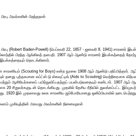
 பிரபு அவர்களின் பிறந்தநாள்
் பிரபு (Robert Baden-Powell) (பெப்ரவரி 22, 1857 - ஜனவரி 8, 1941) சாரணர் இய
ிலாந்தில் பிறந்த ஆங்கிலத் தளபதி. 1907 ஆம் ஆண்டு சாரணர் இயக்கத்தைத் தோற்று
 இயக்கத்தையும் தொடங்கினார்.
ாரணியம் (Scouting for Boys) என்ற நூலை 1908 ஆம் ஆண்டு பதிப்பித்தார். ஆப்பி
பவுல் தனது புத்தகமான எய்ட்ஸ் டு ஸ்கவுட்டிங் (Aids to Scouting) வெற்றிகரமாக வ
ும் ஆசிரியர்களைப் பயிற்றுவிப்பதற்குப் பயன்படுவதையும் கண்டார். 1907 ஆம் ஆ
 20 சிறுவர்களுடன் தொடங்கியது. முதலில் தேசிய ரீதியில் துவங்கப்பட்ட இம்முயற்
றது. 1920 இல் முதலாவது உலக சாரணிய ஜம்போரியானது ஒலிம்பியாவில் நடைபெற்றது
ாம் முகியுத்தின் அகமது அவர்களின் நினைவுநாள்