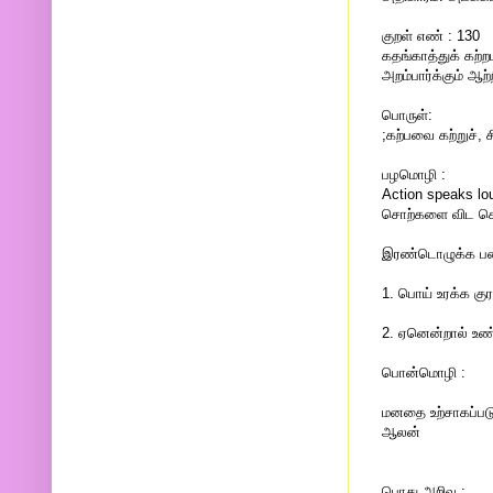
குறள் எண் : 130
கதங்காத்துக் கற்
அறம்பார்க்கும் ஆற்
பொருள்:
;கற்பவை கற்றுச்,
பழமொழி :
Action speaks lo
சொற்களை விட செ
இரண்டொழுக்க பண்
1. பொய் உரக்க கு
2. ஏனென்றால் உண
பொன்மொழி :
மனதை உற்சாகப்படு
ஆலன்
பொது அறிவு :