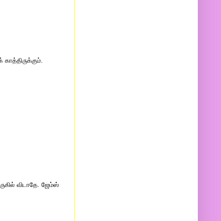
காத்திருக்கும்.
ுகில் விடாதே. ஜேம்ஸ்