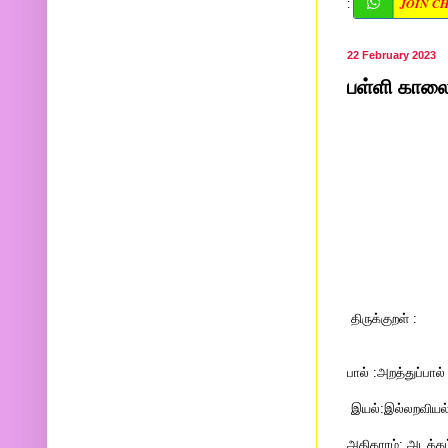
JOIN C
:
22 February 2023
பள்ளி காலை 
திருக்குறள் :
பால் :அறத்துப்பால்
இயல்:இல்லறவியல
அதிகாரம்: அடக்க