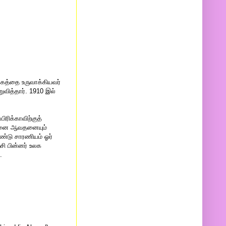
க்கத்தை உருவாக்கியவர்
வித்தார். 1910 இல்
ரிக்காவிற்குத்
ிற்பனை ஆவதனையும்
ண்டு சாரணியம் ஓர்
சி பின்னர் உலக
.