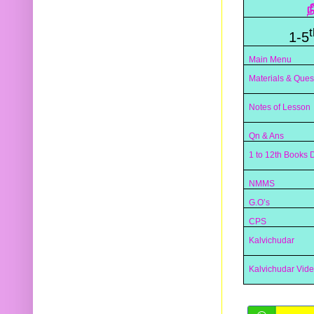
ந
t
1-5
Main Menu
Materials & Ques
Notes of Lesson
Qn & Ans
1 to 12th Books
NMMS
G.O’s
CPS
Kalvichudar
Kalvichudar Vid