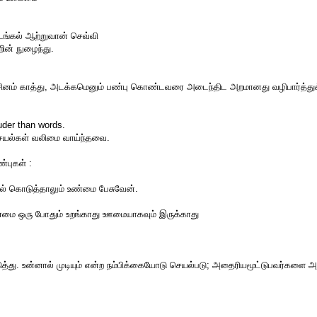
றடங்கல் ஆற்றுவான் செவ்வி
றின் நுழைந்து.
 சினம் காத்து, அடக்கமெனும் பண்பு கொண்டவரை அடைந்திட அறமானது வழிபார்த்துக் 
uder than words.
யல்கள் வலிமை வாய்ந்தவை.
புகள் :
ரல் கொடுத்தாலும் உண்மை பேசுவேன்.
்மை ஒரு போதும் உறங்காது ஊமையாகவும் இருக்காது
த்து. உன்னால் முடியும் என்ற நம்பிக்கையோடு செயல்படு; அதைரியமூட்டுபவர்களை அர