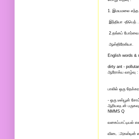
1. இமயமலை எந்த ந
இந்தியா -திபெத் 
2.தங்கப் போர்வை 
ஆஸ்திரேலியா.
English words & 
dirty ant - polluta
ஆரோக்ய வாழ்வு :
பாலில் ஒரு தேக்க
- ஒரு டீஸ்பூன் சோ
ஆரியவுடன் பருகவு
NMMS Q
வகைப்பாட்டியல் எ
விடை :அகஸ்டின் 