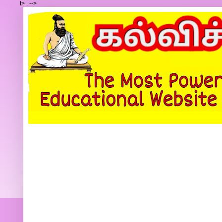
t>
.
-->