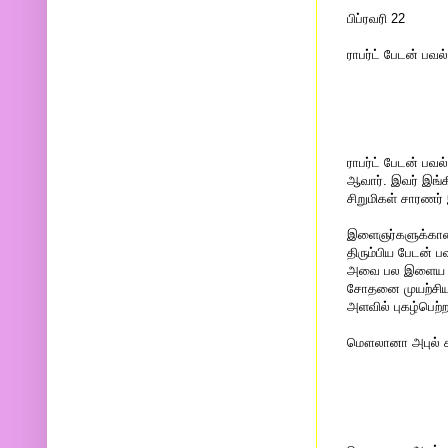
பிப்ரவரி 22
ராபர்ட் பேடன் பவல்
ராபர்ட் பேடன் பவல
ஆவார். இவர் இங்க
சிறுமிகள் சாரணர்
இளைஞர்களுக்கான ச
திரும்பிய பேடன் 
அவை பல இளைய மற்ற
சோதனை முயற்சியாக
அளவில் புகழ்பெற்
மௌலானா அபுல் கல