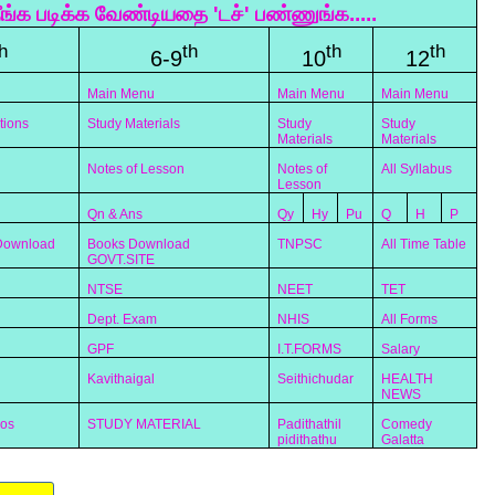
ீங்க படிக்க வேண்டியதை 'டச்' பண்ணுங்க.....
h
th
th
th
6-9
10
12
Main Menu
Main Menu
Main Menu
tions
Study Materials
Study
Study
Materials
Materials
Notes of Lesson
Notes of
All Syllabus
Lesson
Qn & Ans
Qy
Hy
Pu
Q
H
P
 Download
Books Download
TNPSC
All Time Table
GOVT.SITE
NTSE
NEET
TET
Dept. Exam
NHIS
All Forms
GPF
I.T.FORMS
Salary
Kavithaigal
Seithichudar
HEALTH
NEWS
eos
STUDY MATERIAL
Padithathil
Comedy
pidithathu
Galatta